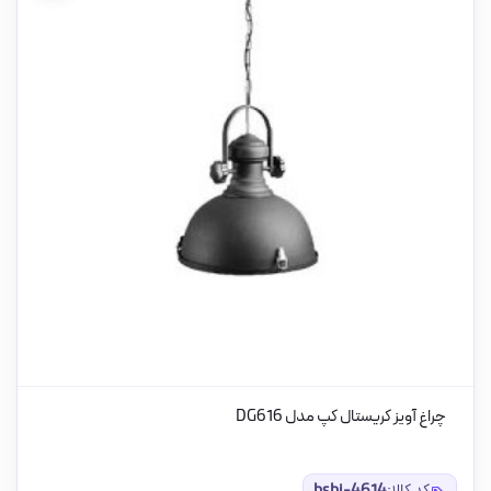
چراغ آویز کریستال کپ مدل DG616