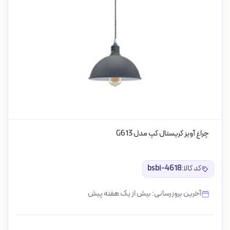
چراغ آویز کریستال کپ مدل G613
کد کالا:
bsbi-4618
آخرین بروزرسانی: بیش از یک هفته پیش