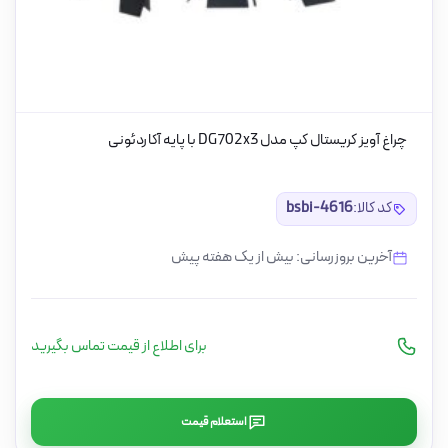
چراغ آویز کریستال کپ مدل DG702x3 با پایه آکاردئونی
کد کالا:
bsbi-4616
آخرین بروزرسانی: بیش از یک هفته پیش
برای اطلاع از قیمت تماس بگیرید
استعلام قیمت