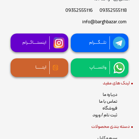
09352555116
09352555118
info@barghbazar.com
تلـــگــــرام
اینستــــاگـــرام
واتســــاپ
ایتــــــا
لینک های مفید
درباره ما
تماس با ما
فروشگاه
ثبت نام / ورود
دسته بندی محصولات
سیم و کابل