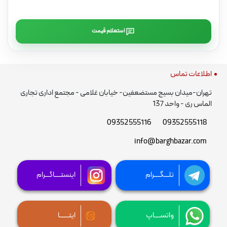
استعلام قیمت
اطلاعات تماس
تهران-میدان بسیج مستضعفین- خیابان غلامی - مجتمع اداری تجاری
الماس ری - واحد 137
09352555116
09352555118
info@barghbazar.com
تلـــگــــرام
اینستــــاگـــرام
واتســــاپ
ایتــــــا