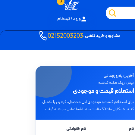
0
ورود / ثبت‌نام
02152003203
مشاوره و خرید تلفنی :
آخرین به‌روزرسانی:
بیش از یک هفته گذشته
استعلام قیمت و موجودی
برای استعلام قیمت و موجودی این محصول، فرم زیر را تکمیل
کنید. همکاران ما تا 30 دقیقه بعد با شما تماس خواهند گرفت.
نام
نام خانوادگی