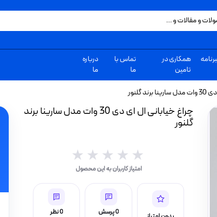
رنامه
همکاری در
تماس با
درباره
تامین
ما
ما
ند گلنور
چراغ خیابانی ال ای دی 30 وات مدل سارینا برند
گلنور
★★★★★
★★★★★
امتیاز کاربران به این محصول
0 پرسش
0 نظر
بدون امتیاز