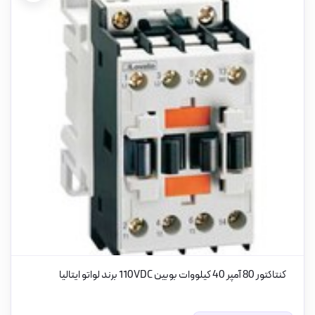
کنتاکتور 80 آمپر 40 کیلووات بوبین 110VDC برند لواتو ایتالیا