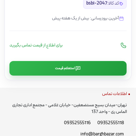
کد کالا:
bsbi-2047
آخرین بروزرسانی: بیش از یک هفته پیش
برای اطلاع از قیمت تماس بگیرید
استعلام قیمت
اطلاعات تماس
تهران-میدان بسیج مستضعفین- خیابان غلامی - مجتمع اداری تجاری
الماس ری - واحد 137
09352555116
09352555118
info@barghbazar.com