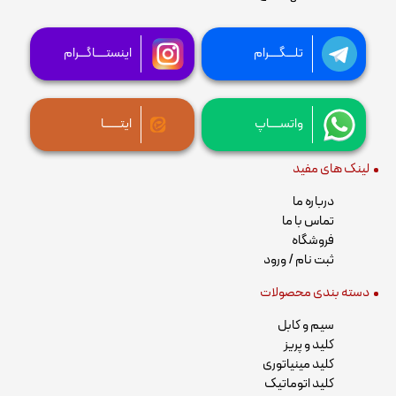
تلـــگــــرام
اینستــــاگـــرام
واتســــاپ
ایتــــــا
لینک های مفید
درباره ما
تماس با ما
فروشگاه
ثبت نام / ورود
دسته بندی محصولات
سیم و کابل
کلید و پریز
کلید مینیاتوری
کلید اتوماتیک