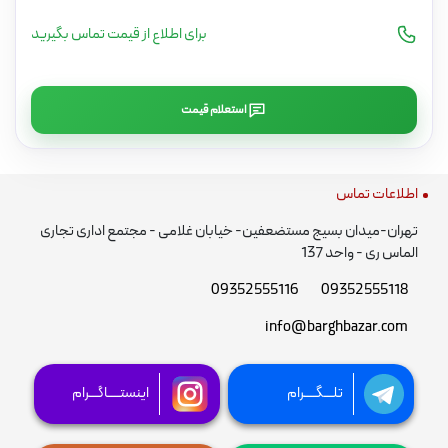
برای اطلاع از قیمت تماس بگیرید
استعلام قیمت
اطلاعات تماس
تهران-میدان بسیج مستضعفین- خیابان غلامی - مجتمع اداری تجاری
الماس ری - واحد 137
09352555116
09352555118
info@barghbazar.com
تلـــگــــرام
اینستــــاگـــرام