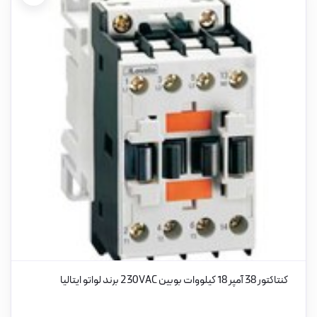
کنتاکتور 38 آمپر 18 کیلووات بوبین 230VAC برند لواتو ایتالیا