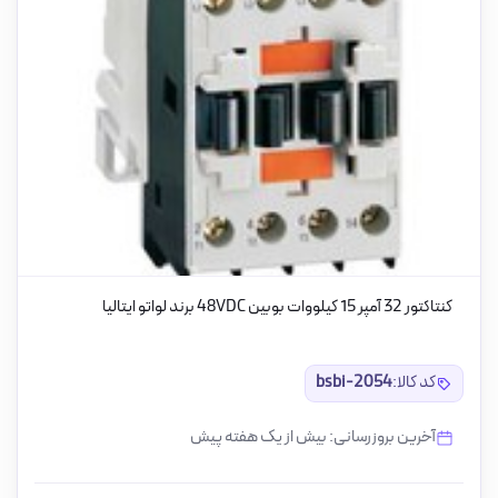
کنتاکتور 32 آمپر 15 کیلووات بوبین 48VDC برند لواتو ایتالیا
کد کالا:
bsbi-2054
آخرین بروزرسانی: بیش از یک هفته پیش