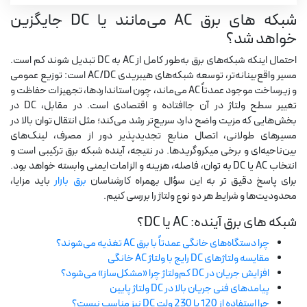
شبکه های برق AC می‌مانند یا DC جایگزین
اژور
خواهد شد؟
احتمال اینکه شبکه‌های برق به‌طور کامل از AC به DC تبدیل شوند کم است.
مسیر واقع‌بینانه‌تر، توسعه شبکه‌های هیبریدی AC/DC است: توزیع عمومی
ارکتی
و زیرساخت موجود عمدتاً AC می‌ماند، چون استانداردها، تجهیزات حفاظت و
تغییر سطح ولتاژ در آن جاافتاده و اقتصادی است. در مقابل، DC در
بخش‌هایی که مزیت واضح دارد سریع‌تر رشد می‌کند؛ مثل انتقال توان بالا در
مسیرهای طولانی، اتصال منابع تجدیدپذیر دور از مصرف، لینک‌های
ل
الا آینه
بین‌ناحیه‌ای و برخی میکروگریدها. در نتیجه، آینده شبکه برق ترکیبی است و
انتخاب AC یا DC به توان، فاصله، هزینه و الزامات ایمنی وابسته خواهد بود.
فروشگاهی
برای پاسخ دقیق تر به این سؤال بهمراه کارشناسان
برق بازار
باید مزایا،
محدودیت‌ها و شرایط هر دو نوع ولتاژ را بررسی کنیم.
تی و رگال
شبکه های برق آینده: AC یا DC؟
ر
شان
چرا دستگاه‌های خانگی عمدتاً با برق AC تغذیه می‌شوند؟
مقایسه ولتاژهای DC رایج با ولتاژ AC خانگی
ارگاهی
افزایش جریان در DC کم‌ولتاژ چرا «مشکل‌ساز» می‌شود؟
پیامدهای فنی جریان بالا در DC ولتاژ پایین
ت و ضد انفجار
چرا استفاده از 120 یا 230 ولت DC نیز مناسب نیست؟