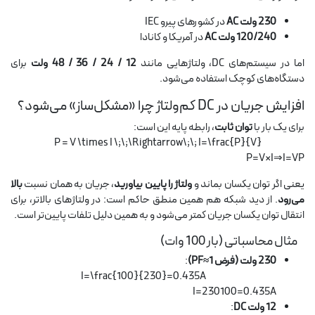
230 ولت AC
در کشورهای پیرو IEC
120/240 ولت AC
در آمریکا و کانادا
اما در سیستم‌های DC، ولتاژهایی مانند
12 / 24 / 36 / 48 ولت
برای
دستگاه‌های کوچک استفاده می‌شود.
افزایش جریان در DC کم‌ولتاژ چرا «مشکل‌ساز» می‌شود؟
برای یک بار با
توان ثابت
، رابطه پایه این است:
P = V \times I \;\;\Rightarrow\;\; I=\frac{P}{V}
P=V×I⇒I=VP​
یعنی اگر توان یکسان بماند و
ولتاژ را پایین بیاورید
، جریان به همان نسبت
بالا
می‌رود
. از دید شبکه هم همین منطق حاکم است: در ولتاژهای بالاتر، برای
انتقال توان یکسان جریان کمتر می‌شود و به همین دلیل تلفات پایین‌تر است.
مثال محاسباتی (بار 100 وات)
230 ولت (فرض PF≈1)
:
I=\frac{100}{230}=0.435A
I=230100​=0.435A
12 ولت DC
: