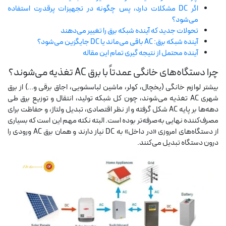
اگر DC مشکلات دارد، پس چگونه در تجهیزات پرقدرت استفاده
بار(IP بالا)
می‌شود؟
تحولات جدید که آینده شبکه برق را تغییر می‌دهند
چراغ قوه و چراغ اضطراری
آینده شبکه برق: AC باقی می‌ماند یا DC جایگزین می‌شود؟
آینده محتمل از نتیجه گیری تمام این مقاله
چرا دستگاه‌های خانگی عمدتاً با برق AC تغذیه می‌شوند؟
بیشتر لوازم خانگی (یخچال، کولر، ماشین لباسشویی، اجاق برقی و…) از برق
ر (خورشیدی)
شهری AC تغذیه می‌شوند، چون کل شبکه تولید، انتقال و توزیع برق طی
دهه‌ها بر پایه AC شکل گرفته و از نظر اقتصادی، تبدیل ولتاژ، و حفاظت برای
مصرف‌کننده نهایی به‌صرفه‌تر بوده است. البته نکته مهم این است که بسیاری
از دستگاه‌های امروزی «در داخل» به DC نیاز دارند و همان برق AC ورودی را
چراغ، مهتابی و هالوژن
درون دستگاه تبدیل می‌کنند.
امپ ال ای دی LED