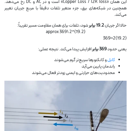
این همان «Copper Loss / I2R loss» است و در AC و DC رخ می‌دهد.
همچنین در شبکه‌های برق، جزء متغیر تلفات دقیقاً با مربع جریان تغییر
می‌کند.
حالا اگر جریان
19.2 برابر
شود، تلفات برای همان مقاومت مسیر تقریباً:
(19.2)^2 \approx 369
(19.2)2≈369
یعنی حدود
369 برابر
افزایش پیدا می‌کند. نتیجه عملی:
کابل
و کانکتورها سریع‌تر گرم می‌شوند
راندمان پایین می‌آید
محدودیت‌های حرارتی و ایمنی زودتر فعال می‌شوند