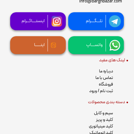
info@barghbazar.com
تلـــگــــرام
اینستــــاگـــرام
واتســــاپ
ایتــــــا
لینک های مفید
درباره ما
تماس با ما
فروشگاه
ثبت نام / ورود
دسته بندی محصولات
سیم و کابل
کلید و پریز
کلید مینیاتوری
کلید اتوماتیک