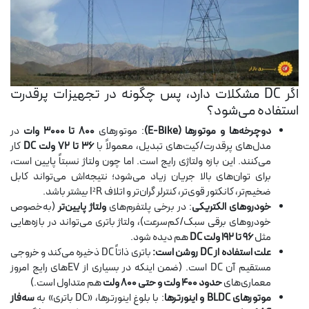
اگر DC مشکلات دارد، پس چگونه در تجهیزات پرقدرت
استفاده می‌شود؟
دوچرخه‌ها و موتورها (E-Bike)
: موتورهای
۸۰۰ تا ۳۰۰۰ وات
در
مدل‌های پرقدرت/کیت‌های تبدیل، معمولاً با
۳۶ تا ۷۲ ولت DC
کار
می‌کنند. این بازه ولتاژی رایج است. اما چون ولتاژ نسبتاً پایین است،
برای توان‌های بالا جریان زیاد می‌شود؛ نتیجه‌اش می‌تواند کابل
ضخیم‌تر، کانکتور قوی‌تر، کنترلر گران‌تر و اتلاف I²R بیشتر باشد.
خودروهای الکتریکی
: در برخی پلتفرم‌های
ولتاژ پایین‌تر
(به‌خصوص
خودروهای برقی سبک/کم‌سرعت)، ولتاژ باتری می‌تواند در بازه‌هایی
مثل
۹۶ تا ۱۹۲ ولت DC
هم دیده شود.
علت استفاده از DC روشن است:
باتری ذاتاً DC ذخیره می‌کند و خروجی
مستقیم آن DC است. (ضمن اینکه در بسیاری از EVهای رایج امروز
معماری‌های
حدود ۴۰۰ ولت و حتی ۸۰۰ ولت
هم متداول است.)
موتورهای BLDC و اینورترها
: با بلوغ اینورترها، «DC باتری» به
سه‌فاز