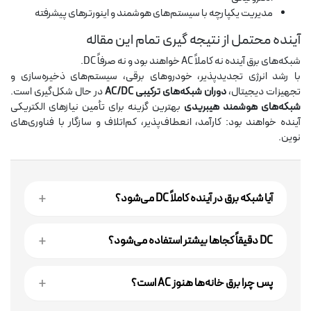
مدیریت یکپارچه با سیستم‌های هوشمند و اینورترهای پیشرفته
آینده محتمل از نتیجه گیری تمام این مقاله
شبکه‌های برق آینده نه کاملاً AC خواهند بود و نه صرفاً DC.
با رشد انرژی تجدیدپذیر، خودروهای برقی، سیستم‌های ذخیره‌سازی و
تجهیزات دیجیتال،
دوران شبکه‌های ترکیبی AC/DC
در حال شکل‌گیری است.
شبکه‌های هوشمند هیبریدی
بهترین گزینه برای تأمین نیازهای الکتریکی
آینده خواهند بود: کارآمد، انعطاف‌پذیر، کم‌اتلاف و سازگار با فناوری‌های
نوین.
+
آیا شبکه برق در آینده کاملاً DC می‌شود؟
خیر. محتمل‌ترین مسیر، شبکه‌های ترکیبی AC/DC است؛ AC در
+
DC دقیقاً کجاها بیشتر استفاده می‌شود؟
توزیع عمومی می‌ماند و DC در بخش‌های خاص رشد می‌کند.
در انتقال توان بالا و مسیرهای طولانی (مثل HVDC)، اتصال
+
پس چرا برق خانه‌ها هنوز AC است؟
نیروگاه‌های دوردست/دریایی، لینک‌های بین‌ناحیه‌ای و برخی
میکروگریدها.
چون زیرساخت و استانداردهای موجود AC هستند و تغییر ولتاژ و