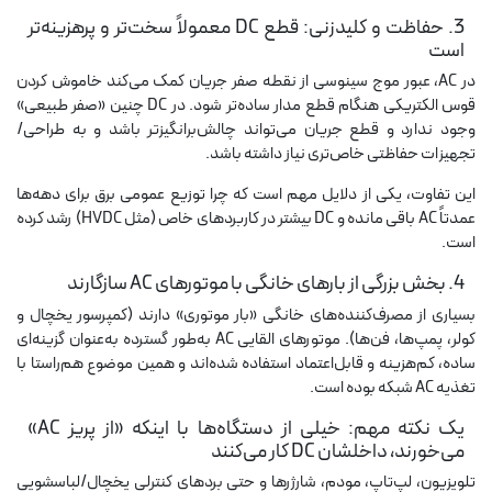
3. حفاظت و کلیدزنی: قطع DC معمولاً سخت‌تر و پرهزینه‌تر
است
در AC، عبور موج سینوسی از نقطه صفر جریان کمک می‌کند خاموش کردن
قوس الکتریکی هنگام قطع مدار ساده‌تر شود. در DC چنین «صفر طبیعی»
وجود ندارد و قطع جریان می‌تواند چالش‌برانگیزتر باشد و به طراحی/
تجهیزات حفاظتی خاص‌تری نیاز داشته باشد.
این تفاوت، یکی از دلایل مهم است که چرا توزیع عمومی برق برای دهه‌ها
عمدتاً AC باقی مانده و DC بیشتر در کاربردهای خاص (مثل HVDC) رشد کرده
است.
4. بخش بزرگی از بارهای خانگی با موتورهای AC سازگارند
بسیاری از مصرف‌کننده‌های خانگی «بار موتوری» دارند (کمپرسور یخچال و
کولر، پمپ‌ها، فن‌ها). موتورهای القایی AC به‌طور گسترده به‌عنوان گزینه‌ای
ساده، کم‌هزینه و قابل‌اعتماد استفاده شده‌اند و همین موضوع هم‌راستا با
تغذیه AC شبکه بوده است.
یک نکته مهم: خیلی از دستگاه‌ها با اینکه «از پریز AC»
می‌خورند، داخلشان DC کار می‌کنند
تلویزیون، لپ‌تاپ، مودم، شارژرها و حتی بردهای کنترلی یخچال/لباسشویی