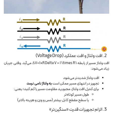
2. افت ولتاژ و افت عملکرد (Voltage Drop)
افت ولتاژ مسیر از رابطه
\Delta V = I \times R
ΔV=I×R می‌آید. وقتی جریان
زیاد می‌شود:
افت ولتاژ شدیدتر می‌شود
تجهیز در انتهای مسیر ممکن است
به ولتاژ نامی نرسد
برای کنترل افت ولتاژ، مجبورید مقاومت مسیر را کم کنید؛ یعنی:
طول مسیر کوتاه‌تر
یا سطح مقطع کابل بیشتر (مس و وزن و هزینه بالاتر)
3. الزام تجهیزات قدرت «سنگین‌تر»