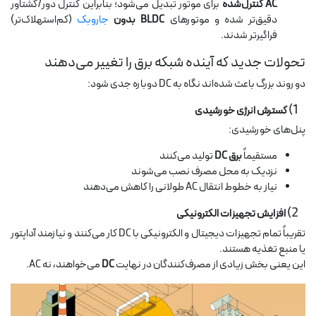
AC کنترل‌شده
برای موتور تبدیل می‌شود؛ بنابراین کنترل دور/گشتاور
دقیق‌تر شده و موتورهای
BLDC بدون
جاروبک
(کم‌استهلاک‌تر)
فراگیرتر شدند.
تحولات جدید که آینده شبکه برق را تغییر می‌دهند
دو روند بزرگ باعث شده‌اند نگاه به DC دوباره جدی شود:
1)
گسترش انرژی خورشیدی
پنل‌های خورشیدی:
مستقیماً
برق DC
تولید می‌کنند
نزدیک به محل مصرف نصب می‌شوند
نیاز به خطوط انتقال AC طولانی را کاهش می‌دهند
2)
افزایش تجهیزات الکترونیکی
تقریباً تمام تجهیزات دیجیتال و الکترونیکی با DC کار می‌کنند و نیازمند آداپتور
یا منبع تغذیه هستند.
این یعنی بخش زیادی از مصرف‌کنندگان در نهایت
DC
می‌خواهند، نه AC.