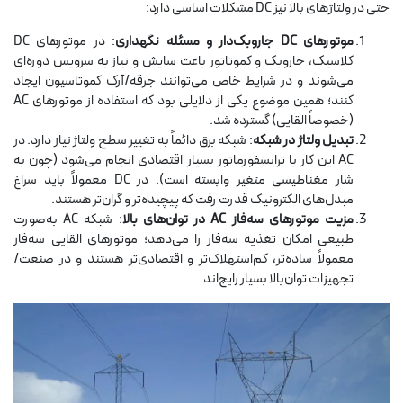
حتی در ولتاژهای بالا نیز DC مشکلات اساسی دارد:
موتورهای DC جاروبک‌دار و مسئله نگهداری
: در موتورهای DC
کلاسیک، جاروبک و کموتاتور باعث سایش و نیاز به سرویس دوره‌ای
می‌شوند و در شرایط خاص می‌توانند جرقه/آرک کموتاسیون ایجاد
کنند؛ همین موضوع یکی از دلایلی بود که استفاده از موتورهای AC
(خصوصاً القایی) گسترده شد.
تبدیل ولتاژ در شبکه
: شبکه برق دائماً به تغییر سطح ولتاژ نیاز دارد. در
AC این کار با ترانسفورماتور بسیار اقتصادی انجام می‌شود (چون به
شار مغناطیسی متغیر وابسته است). در DC معمولاً باید سراغ
مبدل‌های الکترونیک قدرت رفت که پیچیده‌تر و گران‌تر هستند.
مزیت موتورهای سه‌فاز AC در توان‌های بالا
: شبکه AC به‌صورت
طبیعی امکان تغذیه سه‌فاز را می‌دهد؛ موتورهای القایی سه‌فاز
معمولاً ساده‌تر، کم‌استهلاک‌تر و اقتصادی‌تر هستند و در صنعت/
تجهیزات توان‌بالا بسیار رایج‌اند.