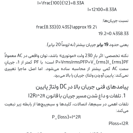
I=\frac{100}{12}=8.33A
I=12100​=8.33A
نسبت جریان‌ها:
\frac{8.33}{0.435}\approx 19.2
0.4358.33​≈19.2
یعنی حدود
19 برابر
جریان بیشتر (نه لزوماً 20 برابر).
نکته تخصصی: اگر بارِ 230 ولت «موتوری» باشد، توان واقعی در AC معمولاً
P=V_{rms}I_{rms}PF
P=Vrms​Irms​PF است؛ با PF کمتر از 1، جریانِ
سمت AC کمی بیشتر از محاسبه ساده می‌شود. اما اصل ماجرا تغییری
نمی‌کند: پایین آوردن ولتاژ، جریان را بالا می‌برد.
پیامدهای فنی جریان بالا در DC ولتاژ پایین
1. تلفات و داغ شدن مسیر جریان با قانون
I2R
I^2R
تلفات اهمی در سیم‌ها، اتصالات، کلیدها و سیم‌پیچ‌ها از رابطه زیر تبعیت
می‌کند:
P_{loss}=I^2R
Ploss​=I2R