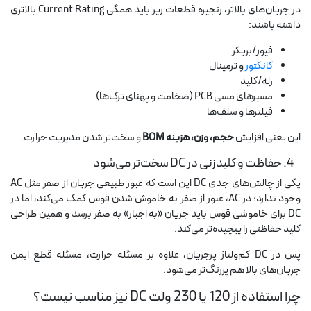
در جریان‌های بالاتر، زنجیره قطعات زیر باید همگی Current Rating بالاتری
داشته باشند:
فیوز/بریکر
کانکتور
و ترمینال
رله/کلید
مسیرهای مسی PCB (ضخامت و پهنای ترک‌ها)
فیلترها و سلف‌ها
این یعنی افزایش
حجم، وزن، هزینه BOM
و سخت‌تر شدن مدیریت حرارت.
4. حفاظت و کلیدزنی در DC سخت‌تر می‌شود
یکی از چالش‌های جدی DC این است که عبور طبیعی جریان از صفر مثل AC
وجود ندارد؛ در AC، عبور از صفر به خاموش شدن قوس کمک می‌کند، اما در
DC برای خاموشی قوس باید جریان «به اجبار» به صفر برسد و همین طراحی
کلید حفاظتی را پیچیده‌تر می‌کند.
پس در DC کم‌ولتاژ پرجریان، علاوه بر مسئله حرارت، مسئله قطع ایمن
جریان‌های بالا هم پررنگ‌تر می‌شود.
چرا استفاده از 120 یا 230 ولت DC نیز مناسب نیست؟