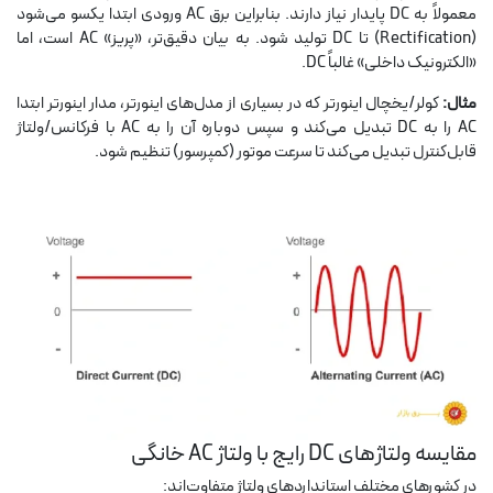
معمولاً به DC پایدار نیاز دارند. بنابراین برق AC ورودی ابتدا یکسو می‌شود
(Rectification) تا DC تولید شود. به بیان دقیق‌تر، «پریز» AC است، اما
«الکترونیک داخلی» غالباً DC.
مثال:
کولر/یخچال اینورتر که در بسیاری از مدل‌های اینورتر، مدار اینورتر ابتدا
AC را به DC تبدیل می‌کند و سپس دوباره آن را به AC با فرکانس/ولتاژ
قابل‌کنترل تبدیل می‌کند تا سرعت موتور (کمپرسور) تنظیم شود.
مقایسه ولتاژهای DC رایج با ولتاژ AC خانگی
در کشورهای مختلف استانداردهای ولتاژ متفاوت‌اند: