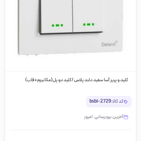
کلید و پریز آسا سفید دلند پلاس /کلید دو پل(مکانیزم+قاب)
کد کالا:
bsbi-2729
آخرین بروزرسانی: امروز