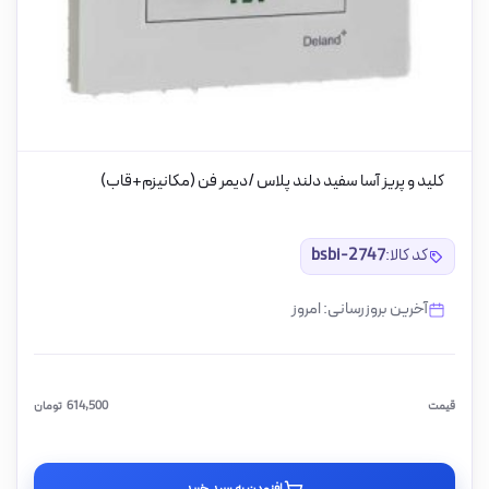
کلید و پریز آسا سفید دلند پلاس /دیمر فن (مکانیزم+قاب)
کد کالا:
bsbi-2747
آخرین بروزرسانی: امروز
قیمت
614,500
تومان
افزودن به سبد خرید