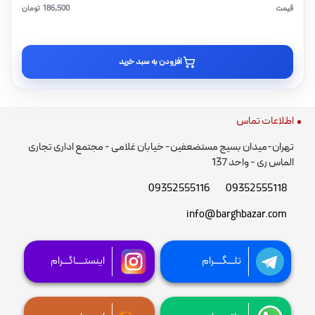
قیمت
186,500
تومان
افزودن به سبد خرید
اطلاعات تماس
تهران-میدان بسیج مستضعفین- خیابان غلامی - مجتمع اداری تجاری
الماس ری - واحد 137
09352555116
09352555118
info@barghbazar.com
تلـــگــــرام
اینستــــاگـــرام