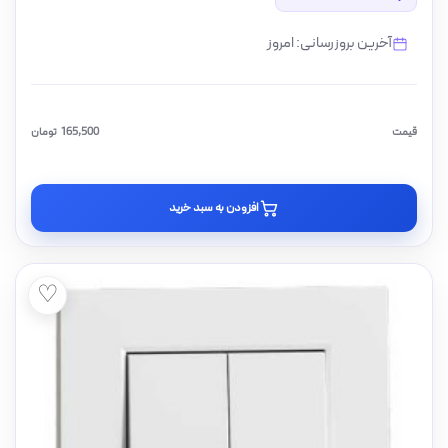
آخرین بروزرسانی: امروز
قیمت
165,500
تومان
افزودن به سبد خرید
♡