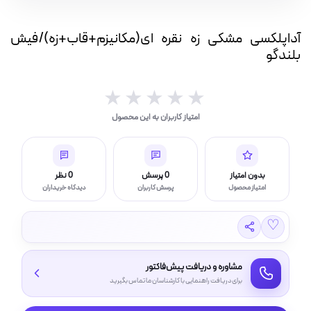
فیش
بار(IP بالا)
بلندگو
آداپلکسی مشکی زه نقره ای(مکانیزم+قاب+زه)/فیش
عدد
چراغ قوه و چراغ اضطراری
بلندگو
★★★★★
★★★★★
امتیاز کاربران به این محصول
ر (خورشیدی)
بدون امتیاز
0 پرسش
0 نظر
امتیاز محصول
پرسش کاربران
دیدگاه خریداران
چراغ، مهتابی و هالوژن
♡
امپ ال ای دی LED
مشاوره و دریافت پیش‌فاکتور
برای دریافت راهنمایی با کارشناسان ما تماس بگیرید