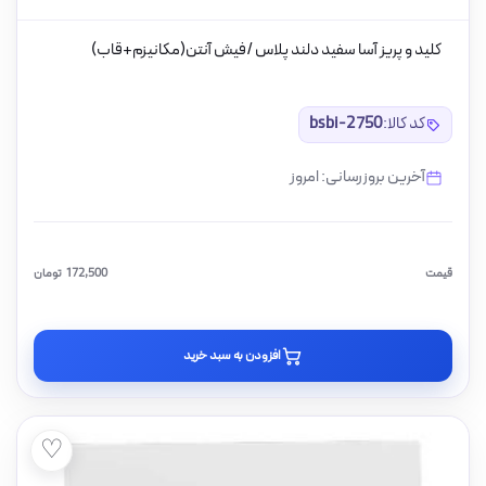
کلید و پریز آسا سفید دلند پلاس /فیش آنتن(مکانیزم+قاب)
کد کالا:
bsbi-2750
آخرین بروزرسانی: امروز
قیمت
172,500
تومان
افزودن به سبد خرید
♡