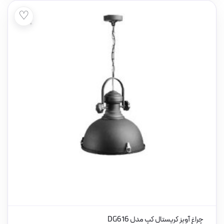
♡
چراغ آویز کریستال کپ مدل DG616