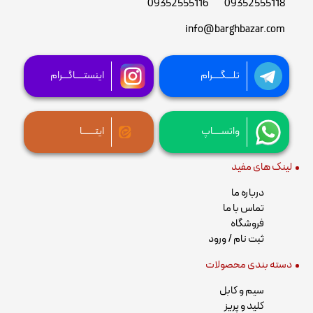
09352555116
09352555118
info@barghbazar.com
تلـــگــــرام
اینستــــاگـــرام
واتســــاپ
ایتــــــا
لینک های مفید
درباره ما
تماس با ما
فروشگاه
ثبت نام / ورود
دسته بندی محصولات
سیم و کابل
کلید و پریز