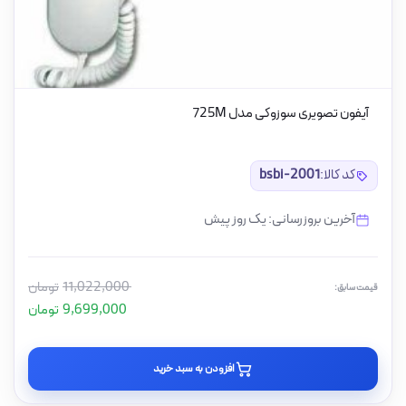
آیفون تصویری سوزوکی مدل 725M
کد کالا:
bsbi-2001
آخرین بروزرسانی: یک روز پیش
11,022,000
تومان
قیمت سابق:
9,699,000
تومان
افزودن به سبد خرید