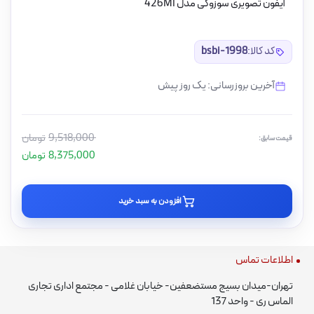
آیفون تصویری سوزوکی مدل 426MI
کد کالا:
bsbi-1998
آخرین بروزرسانی: یک روز پیش
9,518,000
تومان
قیمت سابق:
8,375,000
تومان
افزودن به سبد خرید
اطلاعات تماس
تهران-میدان بسیج مستضعفین- خیابان غلامی - مجتمع اداری تجاری
الماس ری - واحد 137