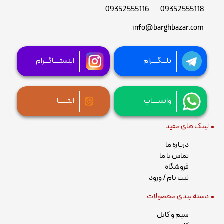
09352555116
09352555118
info@barghbazar.com
تلـــگــــرام
اینستــــاگـــرام
واتســــاپ
ایتــــــا
لینک های مفید
درباره ما
تماس با ما
فروشگاه
ثبت نام / ورود
دسته بندی محصولات
سیم و کابل