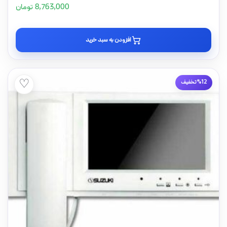
8,763,000
تومان
افزودن به سبد خرید
♡
%12 تخفیف