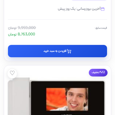
آخرین بروزرسانی: یک روز پیش
9,959,000
تومان
قیمت سابق:
8,763,000
تومان
افزودن به سبد خرید
♡
%12 تخفیف