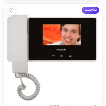
♡
%12 تخفیف