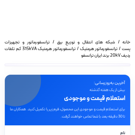
خانه
/
شبکه های انتقال و توزیع برق
/
ترانسفورماتور و تجهیزات
پست
/
ترانسفورماتور هرمتیک
/ ترانسفورماتور هرمتیک 315kVA کم تلفات
ردیف 20kV برند ایران ترانسفو
آخرین به‌روزرسانی:
بیش از یک هفته گذشته
استعلام قیمت و موجودی
برای استعلام قیمت و موجودی این محصول، فرم زیر را تکمیل کنید. همکاران ما
تا 30 دقیقه بعد با شما تماس خواهند گرفت.
نام