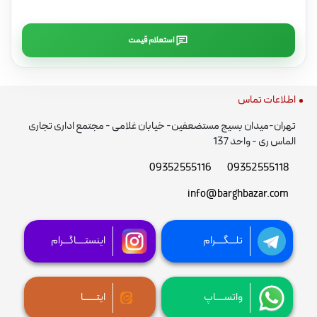
استعلام قیمت
اطلاعات تماس
تهران-میدان بسیج مستضعفین- خیابان غلامی - مجتمع اداری تجاری
الماس ری - واحد 137
09352555116
09352555118
info@barghbazar.com
تلـــگــــرام
اینستــــاگـــرام
واتســــاپ
ایتــــــا