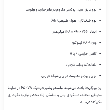
نوع عایق: رزین اپوکسی مقاوم در برابر حرارت و رطوبت
نوع خنک‌کاری: هوای طبیعی (AN)
ابعاد: ۷۶۶ × ۶۹۰ × ۱۱۲۸ میلی‌متر
وزن: ۳۸۳ کیلوگرم
کلاس حرارتی: F یا H
تلفات کم و راندمان بالا
نویز پایین و مقاومت در برابر شوک حرارتی
این ویژگی‌ها باعث می‌شوند ترانسفورماتور هرمتیک ۲۵kVA در شرایط
محیطی مختلف عملکردی ایمن و مطمئن ارائه دهد و نیاز به نگهداری
مکرر کاهش یابد.