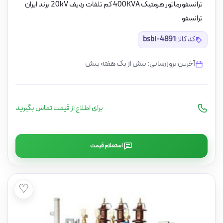
ترانسفورماتور هرمتیک 400KVA کم تلفات ردیف 20kV برند ایران
ترانسفو
کد کالا:
bsbi-4891
آخرین بروزرسانی: بیش از یک هفته پیش
برای اطلاع از قیمت تماس بگیرید
استعلام قیمت
♡