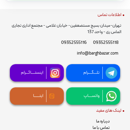
اطلاعات تماس
تهران-میدان بسیج مستضعفین- خیابان غلامی - مجتمع اداری تجاری
الماس ری - واحد 137
09352555116
09352555118
info@barghbazar.com
تلـــگــــرام
اینستــــاگـــرام
واتســــاپ
ایتــــــا
لینک های مفید
درباره ما
تماس با ما