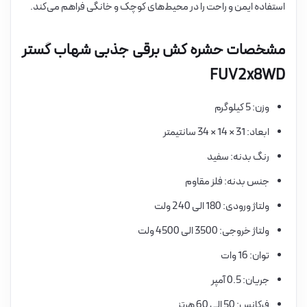
استفاده ایمن و راحت را در محیط‌های کوچک و خانگی فراهم می‌کند.
مشخصات حشره کش برقی جذبی شهاب گستر
FUV2x8WD
وزن: 5 کیلوگرم
ابعاد: 31 × 14 × 34 سانتیمتر
رنگ بدنه: سفید
جنس بدنه: فلز مقاوم
ولتاژ ورودی: 180 الی 240 ولت
ولتاژ خروجی: 3500 الی 4500 ولت
توان: 16 وات
جریان: 0.5 آمپر
فرکانس: 50 الی 60 هرتز