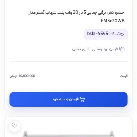
حشره کش برقی جذبی 3 در 20 وات بلند شهاب گستر مدل
FM3x20WB
کد کالا:
bsbi-4545
آخرین بروزرسانی: 2 روز پیش
قیمت
10,800,000
تومان
افزودن به سبد خرید
♡