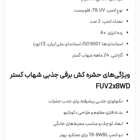
نوع لامپ: T8، UV، فلورسنت
تعداد لامپ: 2 عدد
رده انرژی: +A
استانداردها: ISO 9001، استاندارد ملی ایران، CE اروپا
گارانتی: 24 ماهه شهاب گستر
ویژگی‌های حشره کش برقی جذبی شهاب گستر
FUV2x8WD
تکنولوژی جذبی پیشرفته برای جذب حشرات
بدنه فلزی مقاوم و طراحی دکوراتیو
ابعاد کوچک و مناسب محیط‌های خانگی
دو لامپ T8-8WBL برای عملکرد بهتر