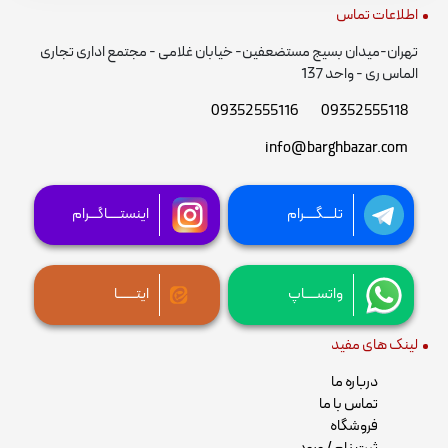
اطلاعات تماس
تهران-میدان بسیج مستضعفین- خیابان غلامی - مجتمع اداری تجاری
الماس ری - واحد 137
09352555116
09352555118
info@barghbazar.com
تلـــگــــرام
اینستــــاگـــرام
واتســــاپ
ایتــــــا
لینک های مفید
درباره ما
تماس با ما
فروشگاه