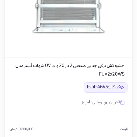
حشره کش برقی جذبی صنعتی 2 در 20 وات UV شهاب گستر مدل
FUV2x20WS
کد کالا:
bsbi-4645
آخرین بروزرسانی: امروز
قیمت
9,800,000
تومان