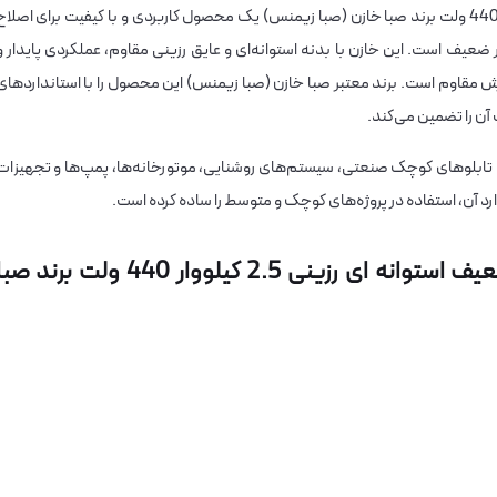
استوانه‌ای رزینی 2.5 کیلووار 440 ولت برند صبا خازن (صبا زیمنس) یک محصول کاربردی و با کیفیت برای اصلا
ضعیف است. این خازن با بدنه استوانه‌ای و عایق رزینی مقاوم، عملکردی پایدار و
لرزش مقاوم است. برند معتبر صبا خازن (صبا زیمنس) این محصول را با استانداردهای
 آن را تضمین می‌کند.
اژ کاری 440 ولت، این خازن برای تابلوهای کوچک صنعتی، سیستم‌های روشنایی، موتورخانه‌ها، پمپ‌ها و تجهیزا
د آن، استفاده در پروژه‌های کوچک و متوسط را ساده کرده است.
مشخصات فنی خازن سه فاز فشار ضعیف استوانه ای رزینی 2.5 کیلووار 440 ولت برند ص