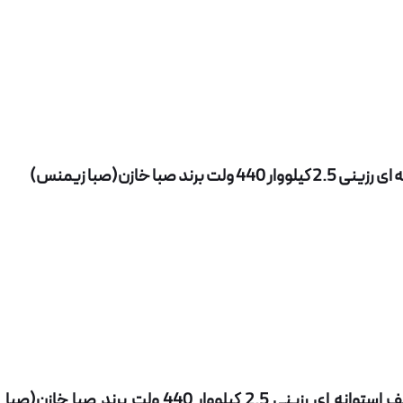
با خازن(صبا زیمنس)
مزایای استفاده از خازن سه فاز فشار ضعیف استوانه ای رزینی 2.5 کیلووار 440 ولت برند صبا خازن(صبا