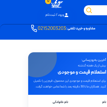
0
ورود / ثبت‌نام
02152003203
مشاوره و خرید تلفنی :
آخرین به‌روزرسانی:
بیش از یک هفته گذشته
استعلام قیمت و موجودی
برای استعلام قیمت و موجودی این محصول، فرم زیر را تکمیل
کنید. همکاران ما تا 30 دقیقه بعد با شما تماس خواهند گرفت.
نام
نام خانوادگی