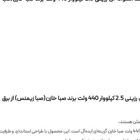
خرید خازن سه فاز فشار ضعیف استوانه ای رزینی 2.5 کیلووار 440 ولت برند صبا خازن(صبا زیمنس) از برق
طمئن هستند،
خازن سه فاز فشار ضعیف استوانه‌ای رزینی 2.5 کیلووار 440 ولت صبا خازن گزینه‌ای ایده‌آل است. این محصول با طراحی استاندارد و ظرفی