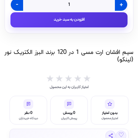
-
+
بار(IP بالا)
سیم
افشان
چراغ قوه و چراغ اضطراری
افزودن به سبد خرید
ارت
مسی
1
در
120
سیم افشان ارت مسی 1 در 120 برند البرز الکتریک نور
برند
(لینکو)
ر (خورشیدی)
البرز
الکتریک
نور
★★★★★
★★★★★
(لینکو)
چراغ، مهتابی و هالوژن
امتیاز کاربران به این محصول
عدد
امپ ال ای دی LED
بدون امتیاز
0 پرسش
0 نظر
امتیاز محصول
پرسش کاربران
دیدگاه خریداران
♡