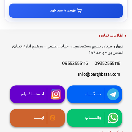
افزودن به سبد خرید
اطلاعات تماس
تهران-میدان بسیج مستضعفین- خیابان غلامی - مجتمع اداری تجاری
الماس ری - واحد 137
09352555116
09352555118
info@barghbazar.com
تلـــگــــرام
اینستــــاگـــرام
واتســــاپ
ایتــــــا