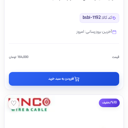
کد کالا:
bsbi-1192
آخرین بروزرسانی: امروز
قیمت
164,000
تومان
افزودن به سبد خرید
♡
%10 تخفیف