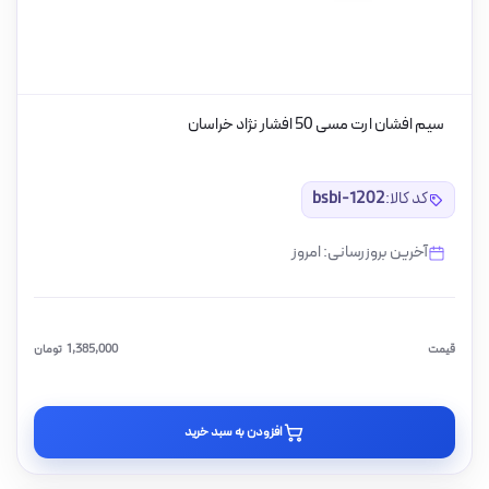
سیم افشان ارت مسی 50 افشار نژاد خراسان
کد کالا:
bsbi-1202
آخرین بروزرسانی: امروز
قیمت
1,385,000
تومان
افزودن به سبد خرید