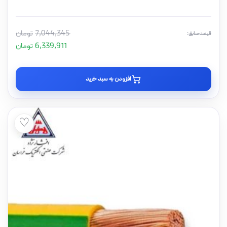
7,044,345
تومان
قیمت سابق:
6,339,911
تومان
افزودن به سبد خرید
♡