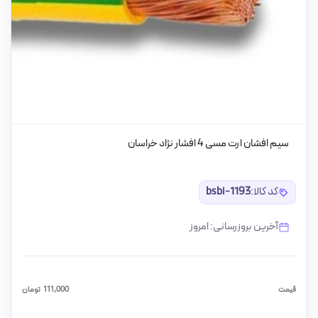
سیم افشان ارت مسی 4 افشار نژاد خراسان
کد کالا:
bsbi-1193
آخرین بروزرسانی: امروز
قیمت
111,000
تومان