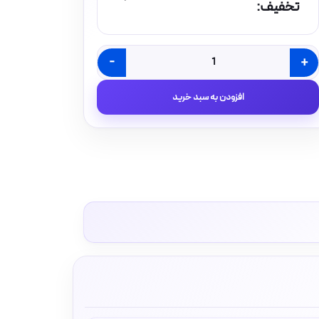
تخفیف:
-
+
سیم
افشان
افزودن به سبد خرید
مسی
0.5
البرز
الکتریک
نور
لینکو
عدد