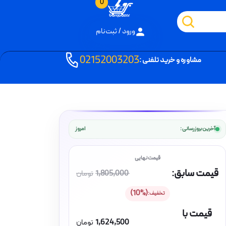
0
ورود / ثبت‌نام
02152003203
مشاوره و خرید تلفنی :
آخرین بروزرسانی :
امروز
قیمت سابق:
1,805,000
تومان
(10%)
تخفیف:
قیمت با
1,624,500
تومان