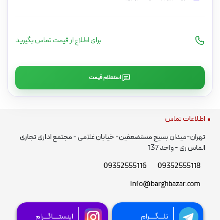
برای اطلاع از قیمت تماس بگیرید
استعلام قیمت
اطلاعات تماس
تهران-میدان بسیج مستضعفین- خیابان غلامی - مجتمع اداری تجاری
الماس ری - واحد 137
09352555116
09352555118
info@barghbazar.com
تلـــگــــرام
اینستــــاگـــرام