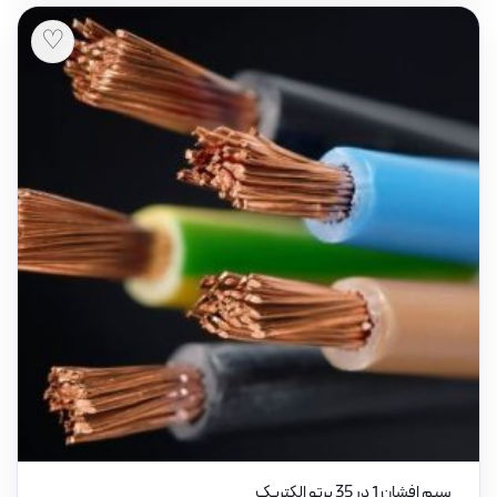
♡
سیم افشان 1 در 35 پرتو الکتریک