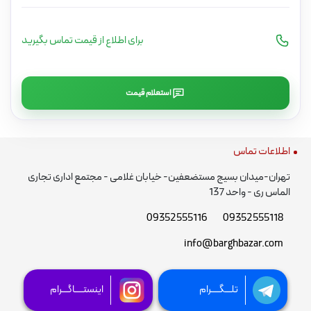
برای اطلاع از قیمت تماس بگیرید
استعلام قیمت
اطلاعات تماس
تهران-میدان بسیج مستضعفین- خیابان غلامی - مجتمع اداری تجاری
الماس ری - واحد 137
09352555116
09352555118
info@barghbazar.com
تلـــگــــرام
اینستــــاگـــرام