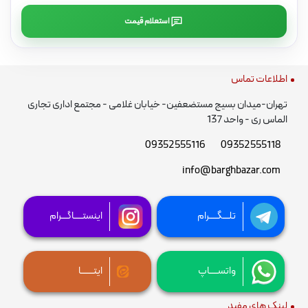
استعلام قیمت
اطلاعات تماس
تهران-میدان بسیج مستضعفین- خیابان غلامی - مجتمع اداری تجاری
الماس ری - واحد 137
09352555116
09352555118
info@barghbazar.com
تلـــگــــرام
اینستــــاگـــرام
واتســــاپ
ایتــــــا
لینک های مفید