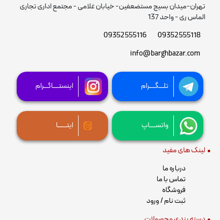
تهران-میدان بسیج مستضعفین- خیابان غلامی - مجتمع اداری تجاری
الماس ری - واحد 137
09352555116
09352555118
info@barghbazar.com
تلـــگــــرام
اینستــــاگـــرام
واتســــاپ
ایتــــــا
لینک های مفید
درباره ما
تماس با ما
فروشگاه
ثبت نام / ورود
دسته بندی محصولات