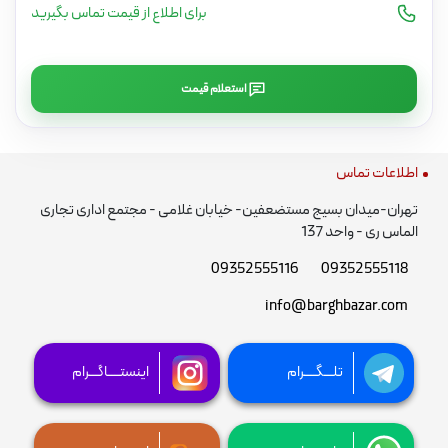
برای اطلاع از قیمت تماس بگیرید
استعلام قیمت
اطلاعات تماس
تهران-میدان بسیج مستضعفین- خیابان غلامی - مجتمع اداری تجاری
الماس ری - واحد 137
09352555116
09352555118
info@barghbazar.com
تلـــگــــرام
اینستــــاگـــرام