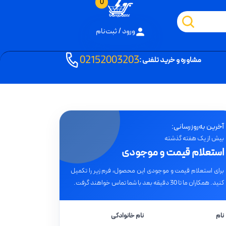
0
ورود / ثبت‌نام
02152003203
مشاوره و خرید تلفنی :
آخرین به‌روزرسانی:
بیش از یک هفته گذشته
استعلام قیمت و موجودی
برای استعلام قیمت و موجودی این محصول، فرم زیر را تکمیل
کنید. همکاران ما تا 30 دقیقه بعد با شما تماس خواهند گرفت.
نام
نام خانوادگی