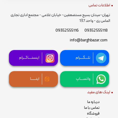
اطلاعات تماس
تهران-میدان بسیج مستضعفین- خیابان غلامی - مجتمع اداری تجاری
الماس ری - واحد 137
09352555116
09352555118
info@barghbazar.com
تلـــگــــرام
اینستــــاگـــرام
واتســــاپ
ایتــــــا
لینک های مفید
درباره ما
تماس با ما
فروشگاه