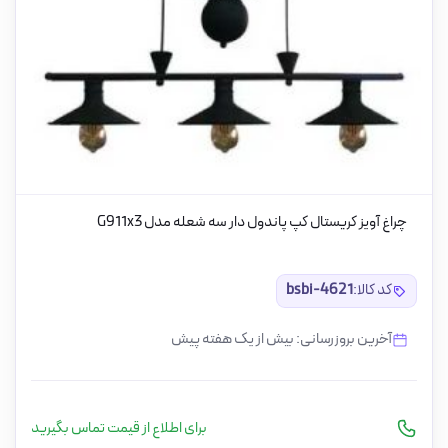
چراغ آویز کریستال کپ پاندول دار سه شعله مدل G911x3
کد کالا:
bsbi-4621
آخرین بروزرسانی: بیش از یک هفته پیش
برای اطلاع از قیمت تماس بگیرید