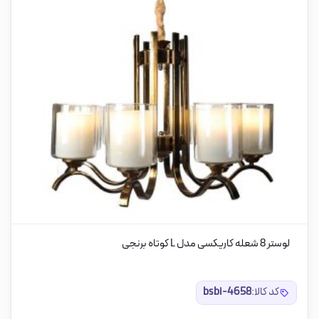
لوستر 8 شعله کاریکسی مدل L کوتاه برنجی
کد کالا:
bsbi-4658