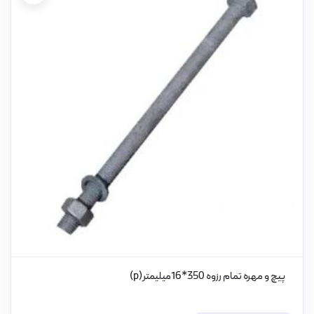
پیچ و مهره تمام رزوه 350*16میلیمتر(p)