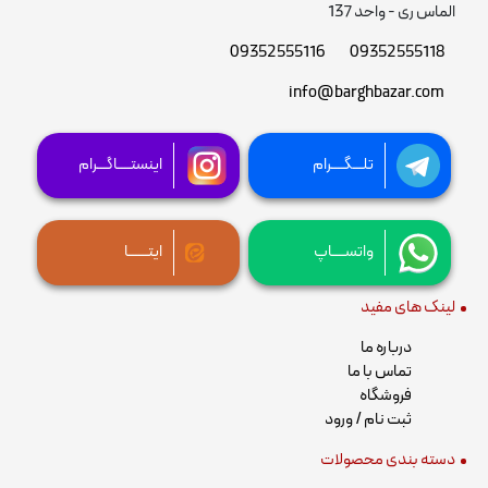
الماس ری - واحد 137
09352555116
09352555118
info@barghbazar.com
تلـــگــــرام
اینستــــاگـــرام
واتســــاپ
ایتــــــا
لینک های مفید
درباره ما
تماس با ما
فروشگاه
ثبت نام / ورود
دسته بندی محصولات