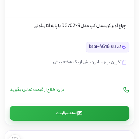
چراغ آویز کریستال کپ مدل DG702x3 با پایه آکاردئونی
کد کالا:
bsbi-4616
آخرین بروزرسانی: بیش از یک هفته پیش
برای اطلاع از قیمت تماس بگیرید
استعلام قیمت