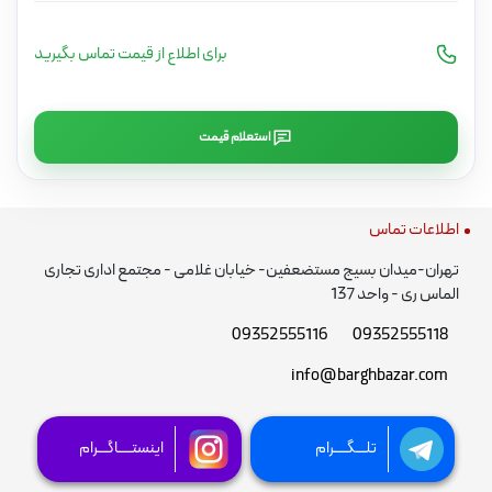
برای اطلاع از قیمت تماس بگیرید
استعلام قیمت
اطلاعات تماس
تهران-میدان بسیج مستضعفین- خیابان غلامی - مجتمع اداری تجاری
الماس ری - واحد 137
09352555116
09352555118
info@barghbazar.com
تلـــگــــرام
اینستــــاگـــرام