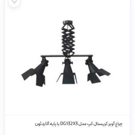
♡
چراغ آویز کریستال کپ مدل DG132X3 با پایه آکاردئون