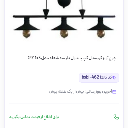
چراغ آویز کریستال کپ پاندول دار سه شعله مدل G911x3
کد کالا:
bsbi-4621
آخرین بروزرسانی: بیش از یک هفته پیش
برای اطلاع از قیمت تماس بگیرید