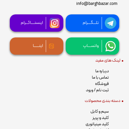
info@barghbazar.com
تلـــگــــرام
اینستــــاگـــرام
واتســــاپ
ایتــــــا
لینک های مفید
درباره ما
تماس با ما
فروشگاه
ثبت نام / ورود
دسته بندی محصولات
سیم و کابل
کلید و پریز
کلید مینیاتوری