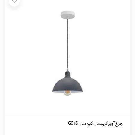
♡
چراغ آویز کریستال کپ مدل G613