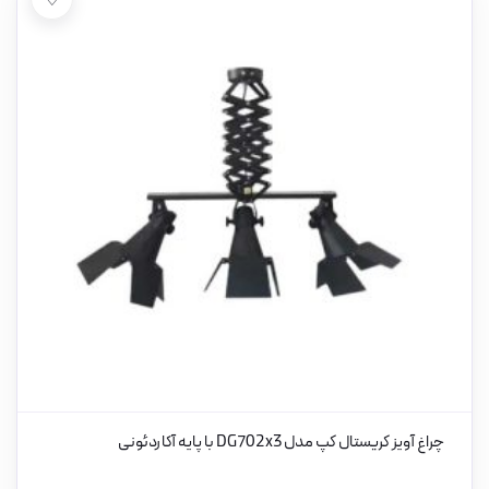
چراغ آویز کریستال کپ مدل DG702x3 با پایه آکاردئونی