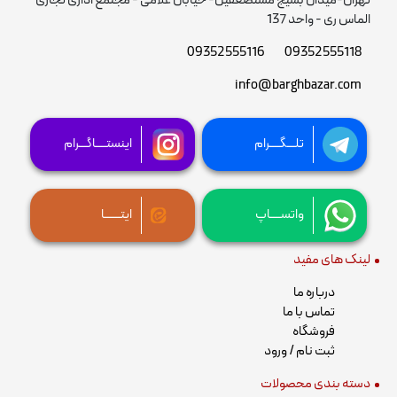
تهران-میدان بسیج مستضعفین- خیابان غلامی - مجتمع اداری تجاری
الماس ری - واحد 137
09352555116
09352555118
info@barghbazar.com
تلـــگــــرام
اینستــــاگـــرام
واتســــاپ
ایتــــــا
لینک های مفید
درباره ما
تماس با ما
فروشگاه
ثبت نام / ورود
دسته بندی محصولات