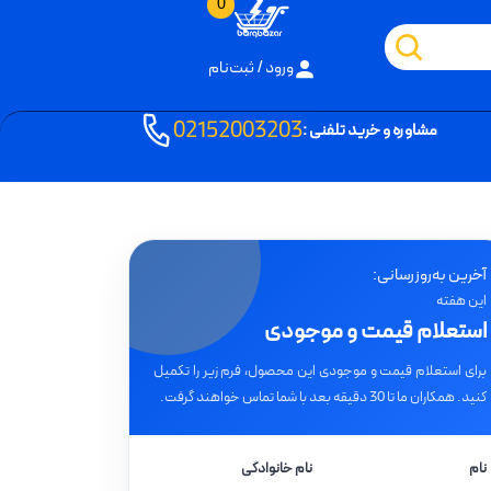
0
ورود / ثبت‌نام
02152003203
مشاوره و خرید تلفنی :
آخرین به‌روزرسانی:
این هفته
استعلام قیمت و موجودی
برای استعلام قیمت و موجودی این محصول، فرم زیر را تکمیل
کنید. همکاران ما تا 30 دقیقه بعد با شما تماس خواهند گرفت.
نام
نام خانوادگی