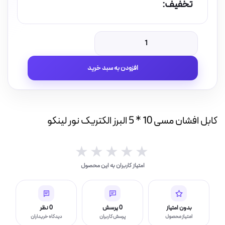
تخفیف:
کابل
افشان
افزودن به سبد خرید
مسی
10
*
5
البرز
کابل افشان مسی 10 * 5 البرز الکتریک نور لینکو
الکتریک
نور
لینکو
★★★★★
★★★★★
عدد
امتیاز کاربران به این محصول
بدون امتیاز
0 پرسش
0 نظر
امتیاز محصول
پرسش کاربران
دیدگاه خریداران