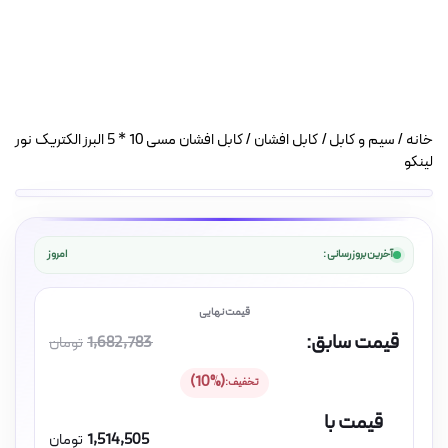
خانه
/
سیم و کابل
/
کابل افشان
/ کابل افشان مسی 10 * 5 البرز الکتریک نور
لینکو
آخرین بروزرسانی :
امروز
قیمت سابق:
1,682,783
تومان
(10%)
تخفیف:
قیمت با
1,514,505
تومان