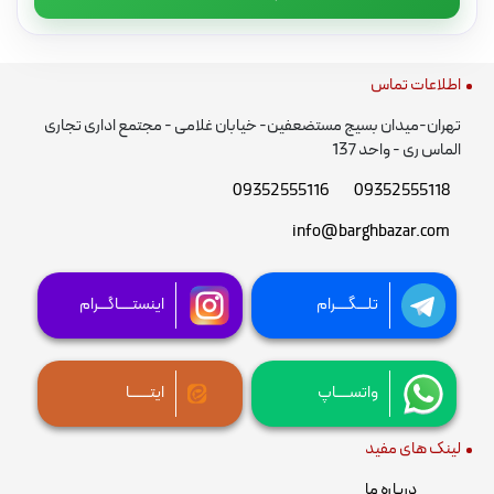
اطلاعات تماس
تهران-میدان بسیج مستضعفین- خیابان غلامی - مجتمع اداری تجاری
الماس ری - واحد 137
09352555116
09352555118
info@barghbazar.com
تلـــگــــرام
اینستــــاگـــرام
واتســــاپ
ایتــــــا
لینک های مفید
درباره ما