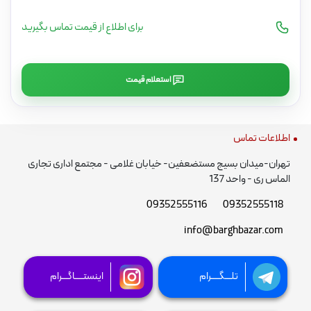
برای اطلاع از قیمت تماس بگیرید
استعلام قیمت
اطلاعات تماس
تهران-میدان بسیج مستضعفین- خیابان غلامی - مجتمع اداری تجاری
الماس ری - واحد 137
09352555116
09352555118
info@barghbazar.com
تلـــگــــرام
اینستــــاگـــرام