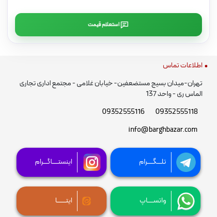
استعلام قیمت
اطلاعات تماس
تهران-میدان بسیج مستضعفین- خیابان غلامی - مجتمع اداری تجاری
الماس ری - واحد 137
09352555116
09352555118
info@barghbazar.com
تلـــگــــرام
اینستــــاگـــرام
واتســــاپ
ایتــــــا