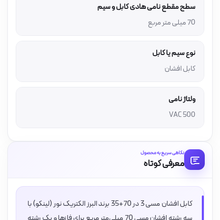
سطح مقطع نامی هادی کابل و سیم
70 میلی متر مربع
نوع سیم یا کابل
کابل افشان
ولتاژ نامی
500 VAC
نگاهی سریع به محصول
معرفی کوتاه
کابل افشان مسی 3 در 70+35 برند البرز الکتریک نور (لینکو) با
سه رشته افشان مسی 70 میلی‌متر مربع برای فازها و یک رشته