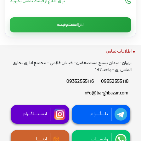
برای اطلاع از قیمت تماس بگیرید
استعلام قیمت
اطلاعات تماس
تهران-میدان بسیج مستضعفین- خیابان غلامی - مجتمع اداری تجاری
الماس ری - واحد 137
09352555116
09352555118
info@barghbazar.com
تلـــگــــرام
اینستــــاگـــرام
واتســــاپ
ایتــــــا