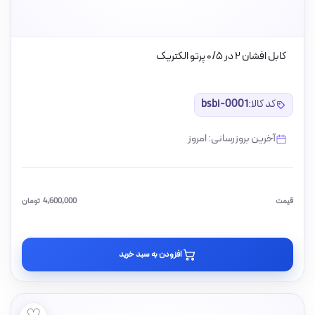
کابل افشان ۲ در ۰/۵ پرتو الکتریک
کد کالا:
bsbi-0001
آخرین بروزرسانی: امروز
قیمت
4,600,000
تومان
افزودن به سبد خرید