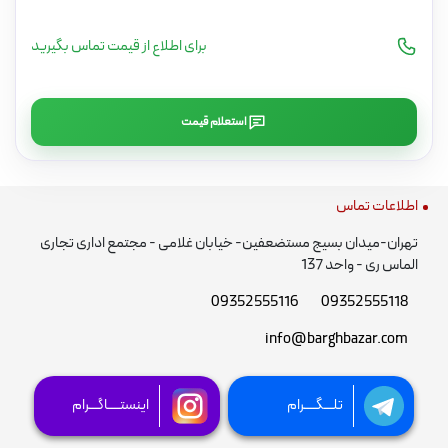
برای اطلاع از قیمت تماس بگیرید
استعلام قیمت
اطلاعات تماس
تهران-میدان بسیج مستضعفین- خیابان غلامی - مجتمع اداری تجاری
الماس ری - واحد 137
09352555116
09352555118
info@barghbazar.com
تلـــگــــرام
اینستــــاگـــرام