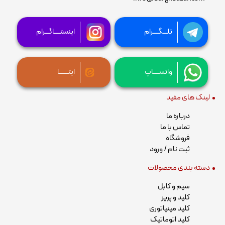
تلـــگــــرام
اینستــــاگـــرام
واتســــاپ
ایتــــــا
لینک های مفید
درباره ما
تماس با ما
فروشگاه
ثبت نام / ورود
دسته بندی محصولات
سیم و کابل
کلید و پریز
کلید مینیاتوری
کلید اتوماتیک