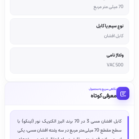
70 میلی متر مربع
نوع سیم یا کابل
کابل افشان
ولتاژ نامی
500 VAC
نگاهی سریع به محصول
معرفی کوتاه
کابل افشان مسی 3 در 70 برند البرز الکتریک نور (لینکو) با
سطح مقطع 70 میلی‌متر مربع در سه رشته افشان مسی، یکی