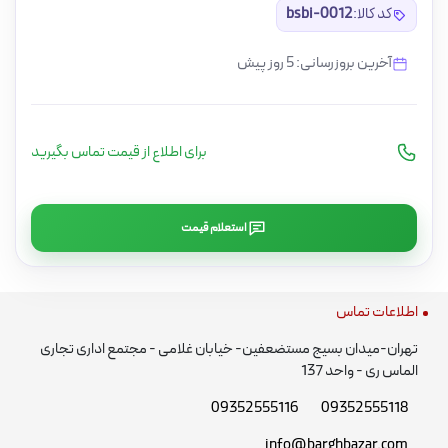
کد کالا:
bsbi-0012
آخرین بروزرسانی: 5 روز پیش
برای اطلاع از قیمت تماس بگیرید
استعلام قیمت
اطلاعات تماس
تهران-میدان بسیج مستضعفین- خیابان غلامی - مجتمع اداری تجاری
الماس ری - واحد 137
09352555116
09352555118
info@barghbazar.com