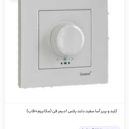
کلید و پریز آسا سفید دلند پلاس /دیمر فن (مکانیزم+قاب)