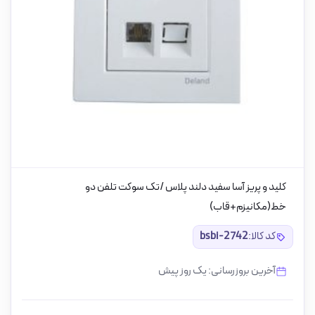
کلید و پریز آسا سفید دلند پلاس /تک سوکت تلفن دو
خط(مکانیزم+قاب)
کد کالا:
bsbi-2742
آخرین بروزرسانی: یک روز پیش