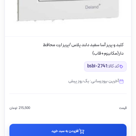
کلید و پریز آسا سفید دلند پلاس /پریز ارت محافظ
دار(مکانیزم+قاب)
کد کالا:
bsbi-2741
آخرین بروزرسانی: یک روز پیش
قیمت
215,500
تومان
افزودن به سبد خرید