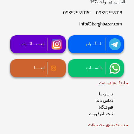
الماس ری - واحد 137
09352555116
09352555118
info@barghbazar.com
تلـــگــــرام
اینستــــاگـــرام
واتســــاپ
ایتــــــا
لینک های مفید
درباره ما
تماس با ما
فروشگاه
ثبت نام / ورود
دسته بندی محصولات