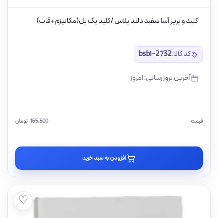
کلید و پریز آسا سفید دلند پلاس /کلید یک پل(مکانیزم+قاب)
کد کالا:
bsbi-2732
آخرین بروزرسانی: امروز
قیمت
165,500
تومان
افزودن به سبد خرید
♡