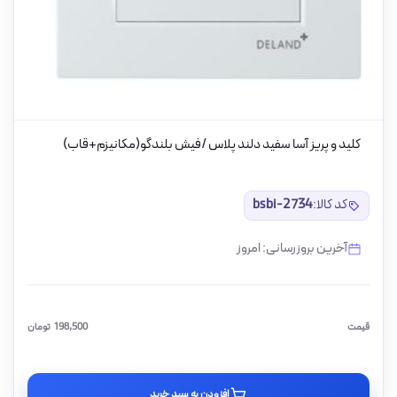
کلید و پریز آسا سفید دلند پلاس /فیش بلندگو(مکانیزم+قاب)
کد کالا:
bsbi-2734
آخرین بروزرسانی: امروز
قیمت
198,500
تومان
افزودن به سبد خرید