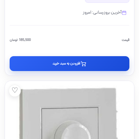
آخرین بروزرسانی: امروز
قیمت
185,500
تومان
افزودن به سبد خرید
♡