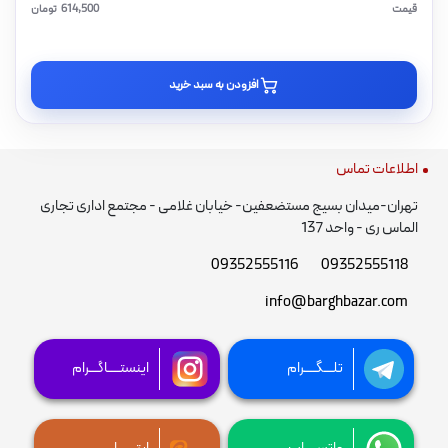
قیمت
614,500
تومان
افزودن به سبد خرید
اطلاعات تماس
تهران-میدان بسیج مستضعفین- خیابان غلامی - مجتمع اداری تجاری
الماس ری - واحد 137
09352555116
09352555118
info@barghbazar.com
تلـــگــــرام
اینستــــاگـــرام