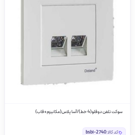
سوکت تلفن دوقلو(4 خط)/آسا پلاس(مکانیزم+قاب)
کد کالا:
bsbi-2740