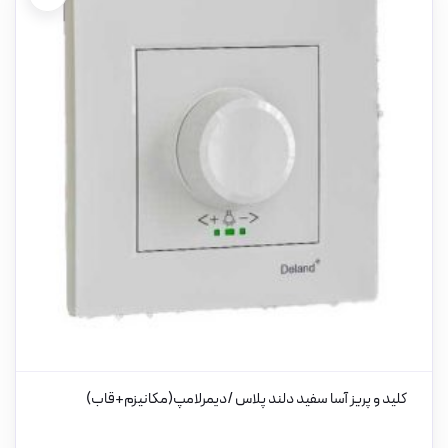
کلید و پریز آسا سفید دلند پلاس /دیمرلامپ(مکانیزم+قاب)