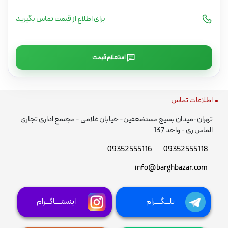
برای اطلاع از قیمت تماس بگیرید
استعلام قیمت
اطلاعات تماس
تهران-میدان بسیج مستضعفین- خیابان غلامی - مجتمع اداری تجاری
الماس ری - واحد 137
09352555116
09352555118
info@barghbazar.com
تلـــگــــرام
اینستــــاگـــرام