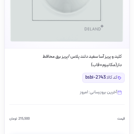
کلید و پریز آسا سفید دلند پلاس /پریز برق محافظ
دار(مکانیزم+قاب)
کد کالا:
bsbi-2743
آخرین بروزرسانی: امروز
قیمت
215,500
تومان