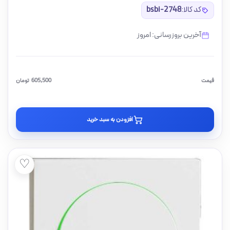
کد کالا:
bsbi-2748
آخرین بروزرسانی: امروز
قیمت
605,500
تومان
افزودن به سبد خرید
♡