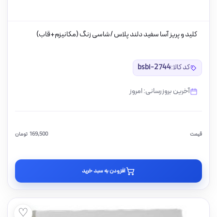
کلید و پریز آسا سفید دلند پلاس /شاسی زنگ (مکانیزم+قاب)
کد کالا:
bsbi-2744
آخرین بروزرسانی: امروز
قیمت
169,500
تومان
افزودن به سبد خرید
♡