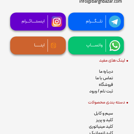
info@barghbazar.com
تلـــگــــرام
اینستــــاگـــرام
واتســــاپ
ایتــــــا
لینک های مفید
درباره ما
تماس با ما
فروشگاه
ثبت نام / ورود
دسته بندی محصولات
سیم و کابل
کلید و پریز
کلید مینیاتوری
کلید اتوماتیک