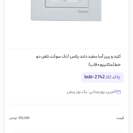
کلید و پریز آسا سفید دلند پلاس /تک سوکت تلفن دو
خط(مکانیزم+قاب)
کد کالا:
bsbi-2742
آخرین بروزرسانی: یک روز پیش
قیمت
165,500
تومان