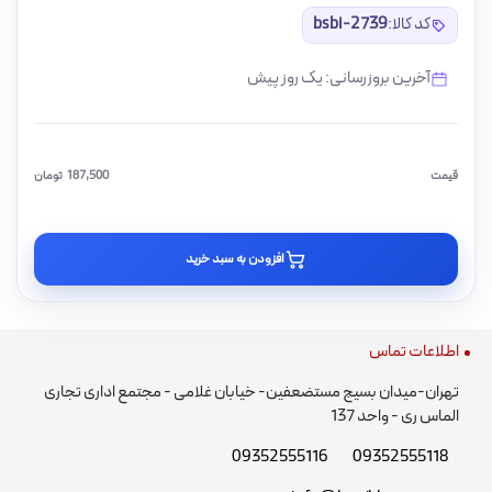
کد کالا:
bsbi-2739
آخرین بروزرسانی: یک روز پیش
قیمت
187,500
تومان
افزودن به سبد خرید
اطلاعات تماس
تهران-میدان بسیج مستضعفین- خیابان غلامی - مجتمع اداری تجاری
الماس ری - واحد 137
09352555116
09352555118