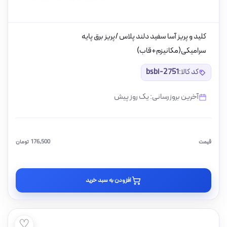
کلید و پریز آسا سفید دلند پلاس /پریز برق پایه
سرامیکی(مکانیزم+قاب)
کد کالا:
bsbi-2751
آخرین بروزرسانی: یک روز پیش
قیمت
176,500
تومان
افزودن به سبد خرید
♡