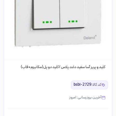
کلید و پریز آسا سفید دلند پلاس /کلید دو پل(مکانیزم+قاب)
کد کالا:
bsbi-2729
آخرین بروزرسانی: امروز