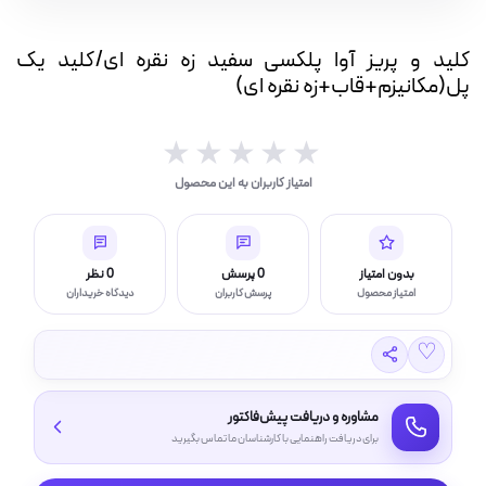
سفید
بار(IP بالا)
زه
کلید و پریز آوا پلکسی سفید زه نقره ای/کلید یک
نقره
چراغ قوه و چراغ اضطراری
پل(مکانیزم+قاب+زه نقره ای)
ای/
کلید
یک
★★★★★
★★★★★
پل(مکانیزم+قاب+زه
امتیاز کاربران به این محصول
نقره
ر (خورشیدی)
ای)
عدد
بدون امتیاز
0 پرسش
0 نظر
امتیاز محصول
پرسش کاربران
دیدگاه خریداران
چراغ، مهتابی و هالوژن
♡
امپ ال ای دی LED
مشاوره و دریافت پیش‌فاکتور
برای دریافت راهنمایی با کارشناسان ما تماس بگیرید