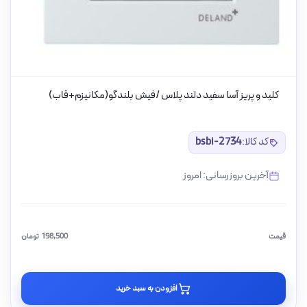
کلید و پریز آسا سفید دلند پلاس /فیش بلندگو(مکانیزم+قاب)
کد کالا:
bsbi-2734
آخرین بروزرسانی: امروز
قیمت
198,500
تومان
افزودن به سبد خرید