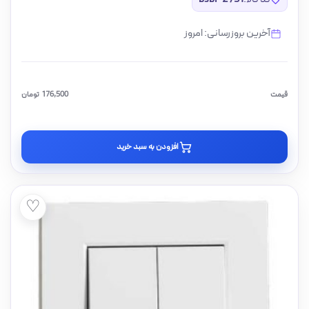
آخرین بروزرسانی: امروز
قیمت
176,500
تومان
افزودن به سبد خرید
♡