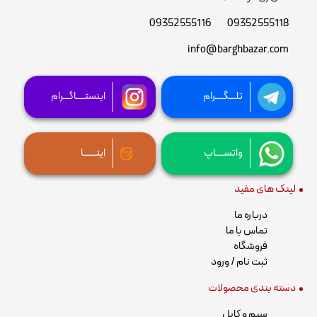
09352555116
09352555118
info@barghbazar.com
تلـــگــــرام
اینستــــاگـــرام
واتســــاپ
ایتــــــا
لینک های مفید
درباره ما
تماس با ما
فروشگاه
ثبت نام / ورود
دسته بندی محصولات
سیم و کابل