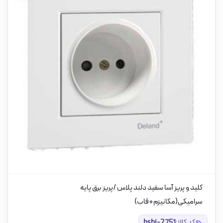
کلید و پریز آسا سفید دلند پلاس /پریز برق پایه
سرامیکی(مکانیزم+قاب)
کد کالا:
bsbi-2751