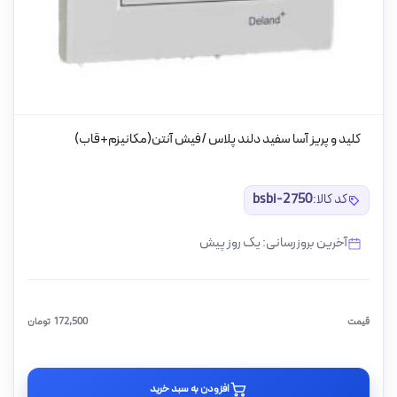
کلید و پریز آسا سفید دلند پلاس /فیش آنتن(مکانیزم+قاب)
کد کالا:
bsbi-2750
آخرین بروزرسانی: یک روز پیش
قیمت
172,500
تومان
افزودن به سبد خرید