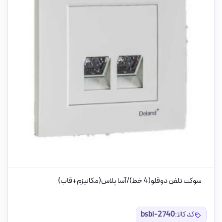
سوکت تلفن دوقلو(4 خط)/آسا پلاس(مکانیزم+قاب)
کد کالا:
bsbi-2740