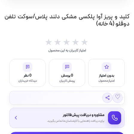
مشکی
بار(IP بالا)
دلند
کلید و پریز آوا پلکسی مشکی دلند پلاس/سوکت تلفن
پلاس/
چراغ قوه و چراغ اضطراری
دوقلو (4 خانه)
سوکت
تلفن
دوقلو
★★★★★
★★★★★
(4
امتیاز کاربران به این محصول
خانه)
ر (خورشیدی)
عدد
بدون امتیاز
0 پرسش
0 نظر
امتیاز محصول
پرسش کاربران
دیدگاه خریداران
چراغ، مهتابی و هالوژن
♡
امپ ال ای دی LED
مشاوره و دریافت پیش‌فاکتور
برای دریافت راهنمایی با کارشناسان ما تماس بگیرید