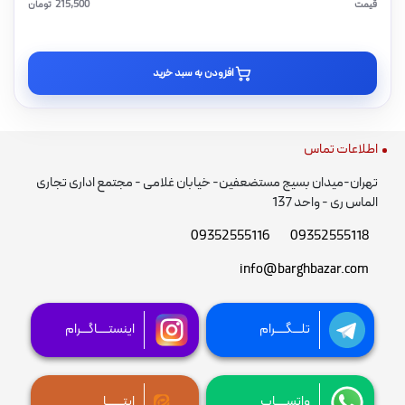
قیمت
215,500
تومان
افزودن به سبد خرید
اطلاعات تماس
تهران-میدان بسیج مستضعفین- خیابان غلامی - مجتمع اداری تجاری
الماس ری - واحد 137
09352555116
09352555118
info@barghbazar.com
تلـــگــــرام
اینستــــاگـــرام
واتســــاپ
ایتــــــا