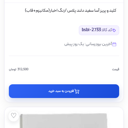
کلید و پریز آسا سفید دلند پلاس /زنگ اخبار(مکانیزم+قاب)
کد کالا:
bsbi-2733
آخرین بروزرسانی: یک روز پیش
قیمت
312,500
تومان
افزودن به سبد خرید
♡