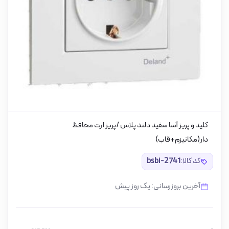
کلید و پریز آسا سفید دلند پلاس /پریز ارت محافظ
دار(مکانیزم+قاب)
کد کالا:
bsbi-2741
آخرین بروزرسانی: یک روز پیش