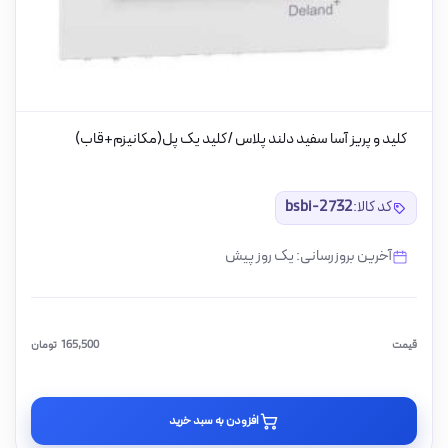
کلید و پریز آسا سفید دلند پلاس /کلید یک پل(مکانیزم+قاب)
کد کالا:
bsbi-2732
آخرین بروزرسانی: یک روز پیش
قیمت
165,500
تومان
افزودن به سبد خرید