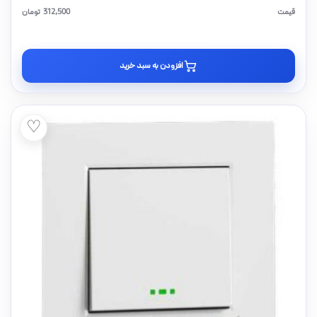
قیمت
312,500
تومان
افزودن به سبد خرید
♡