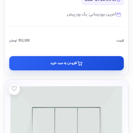
آخرین بروزرسانی: یک روز پیش
قیمت
352,500
تومان
افزودن به سبد خرید
♡