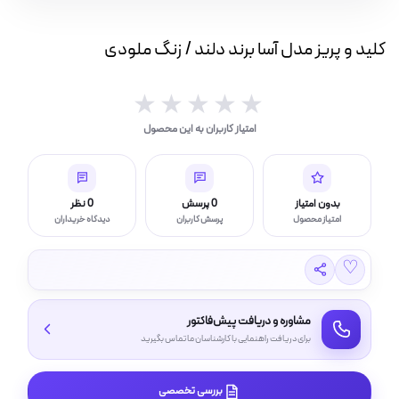
برند
بار(IP بالا)
دلند
کلید و پریز مدل آسا برند دلند / زنگ ملودی
/
چراغ قوه و چراغ اضطراری
زنگ
ملودی
★★★★★
★★★★★
عدد
امتیاز کاربران به این محصول
ر (خورشیدی)
بدون امتیاز
0 پرسش
0 نظر
امتیاز محصول
پرسش کاربران
دیدگاه خریداران
چراغ، مهتابی و هالوژن
♡
مشاوره و دریافت پیش‌فاکتور
امپ ال ای دی LED
برای دریافت راهنمایی با کارشناسان ما تماس بگیرید
بررسی تخصصی