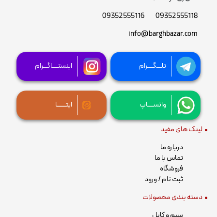
09352555116
09352555118
info@barghbazar.com
تلـــگــــرام
اینستــــاگـــرام
واتســــاپ
ایتــــــا
لینک های مفید
درباره ما
تماس با ما
فروشگاه
ثبت نام / ورود
دسته بندی محصولات
سیم و کابل