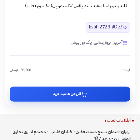
کلید و پریز آسا سفید دلند پلاس /کلید دو پل(مکانیزم+قاب)
کد کالا:
bsbi-2729
آخرین بروزرسانی: یک روز پیش
قیمت
186,500
تومان
افزودن به سبد خرید
اطلاعات تماس
تهران-میدان بسیج مستضعفین- خیابان غلامی - مجتمع اداری تجاری
الماس ری - واحد 137