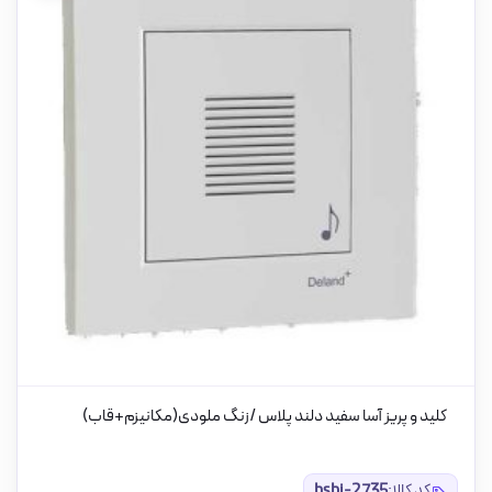
کلید و پریز آسا سفید دلند پلاس /زنگ ملودی(مکانیزم+قاب)
کد کالا:
bsbi-2735