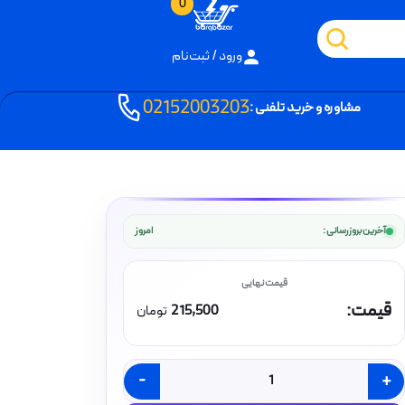
0
ورود / ثبت‌نام
02152003203
مشاوره و خرید تلفنی :
آخرین بروزرسانی :
امروز
قیمت:
215,500
تومان
-
+
کلید