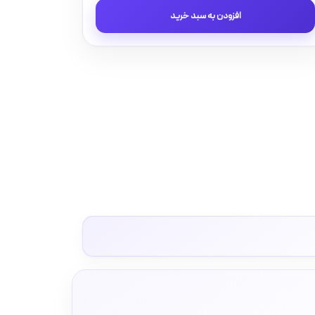
و
افزودن به سبد خرید
پریز
مدل
آسا
برند
دلند
/
پریزارت
محافظ
دار
ups
عدد