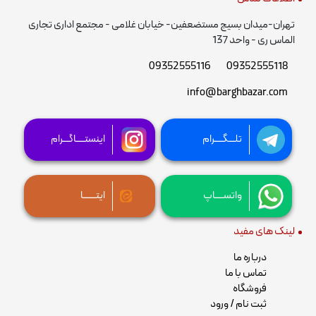
تهران-میدان بسیج مستضعفین- خیابان غلامی - مجتمع اداری تجاری
الماس ری - واحد 137
09352555116
09352555118
info@barghbazar.com
تلـــگــــرام
اینستــــاگـــرام
واتســــاپ
ایتــــــا
لینک های مفید
درباره ما
تماس با ما
فروشگاه
ثبت نام / ورود