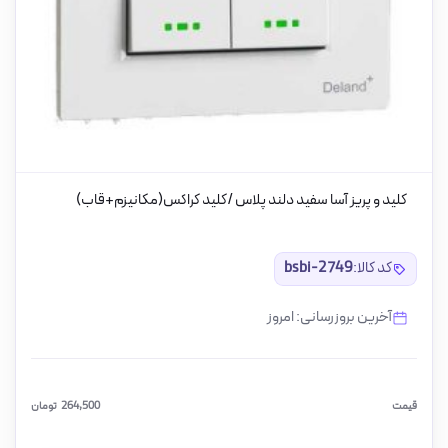
کلید و پریز آسا سفید دلند پلاس /کلید کراکس(مکانیزم+قاب)
کد کالا:
bsbi-2749
آخرین بروزرسانی: امروز
قیمت
264,500
تومان