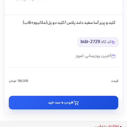
کلید و پریز آسا سفید دلند پلاس /کلید دو پل(مکانیزم+قاب)
کد کالا:
bsbi-2729
آخرین بروزرسانی: امروز
قیمت
186,500
تومان
افزودن به سبد خرید
اطلاعات تماس