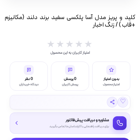
پلکسی
بار(IP بالا)
سفید
کلید و پریز مدل آسا پلکسی سفید برند دلند (مکانیزم
برند
چراغ قوه و چراغ اضطراری
+قاب ) / زنگ اخبار
دلند
(مکانیزم
+قاب
★★★★★
★★★★★
)
امتیاز کاربران به این محصول
/
ر (خورشیدی)
زنگ
اخبار
عدد
بدون امتیاز
0 پرسش
0 نظر
امتیاز محصول
پرسش کاربران
دیدگاه خریداران
چراغ، مهتابی و هالوژن
♡
امپ ال ای دی LED
مشاوره و دریافت پیش‌فاکتور
برای دریافت راهنمایی با کارشناسان ما تماس بگیرید