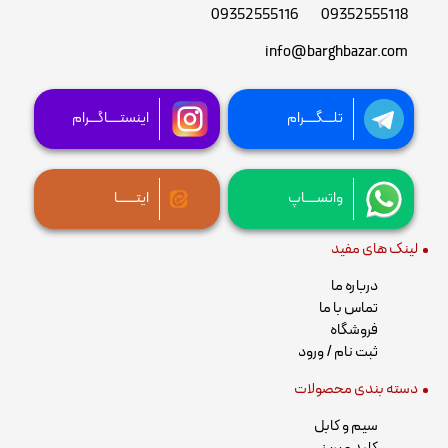
09352555116
09352555118
info@barghbazar.com
تلـــگــــرام
اینستــــاگـــرام
واتســــاپ
ایتــــــا
لینک های مفید
درباره ما
تماس با ما
فروشگاه
ثبت نام / ورود
دسته بندی محصولات
سیم و کابل