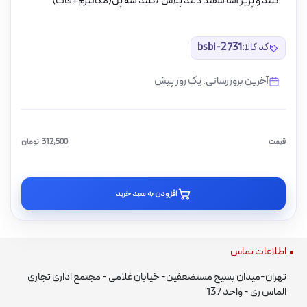
کلید و پریز آسا سفید دلند پلاس /کلید سه پل(مکانیزم+قاب)
کد کالا:
bsbi-2731
آخرین بروزرسانی: یک روز پیش
قیمت
312,500
تومان
افزودن به سبد خرید
اطلاعات تماس
تهران-میدان بسیج مستضعفین- خیابان غلامی - مجتمع اداری تجاری
الماس ری - واحد 137