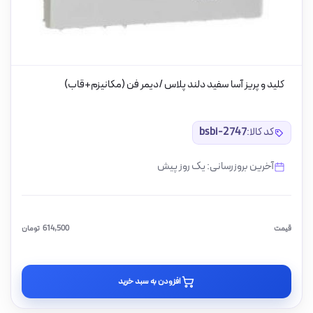
کلید و پریز آسا سفید دلند پلاس /دیمر فن (مکانیزم+قاب)
کد کالا:
bsbi-2747
آخرین بروزرسانی: یک روز پیش
قیمت
614,500
تومان
افزودن به سبد خرید