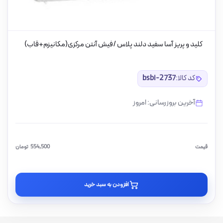
کلید و پریز آسا سفید دلند پلاس /فیش آنتن مرکزی(مکانیزم+قاب)
کد کالا:
bsbi-2737
آخرین بروزرسانی: امروز
قیمت
554,500
تومان
افزودن به سبد خرید