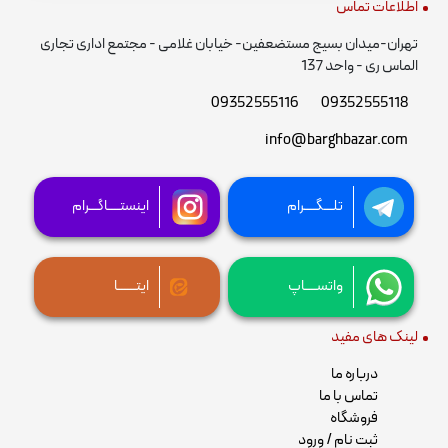
اطلاعات تماس
تهران-میدان بسیج مستضعفین- خیابان غلامی - مجتمع اداری تجاری
الماس ری - واحد 137
09352555116
09352555118
info@barghbazar.com
تلـــگــــرام
اینستــــاگـــرام
واتســــاپ
ایتــــــا
لینک های مفید
درباره ما
تماس با ما
فروشگاه
ثبت نام / ورود