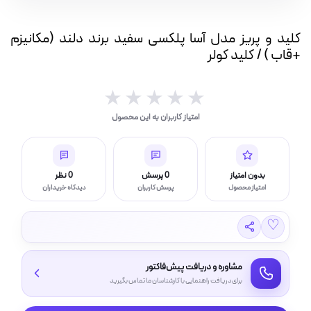
پلکسی
بار(IP بالا)
سفید
کلید و پریز مدل آسا پلکسی سفید برند دلند (مکانیزم
برند
چراغ قوه و چراغ اضطراری
+قاب ) / کلید کولر
دلند
(مکانیزم
+قاب
★★★★★
★★★★★
)
امتیاز کاربران به این محصول
/
ر (خورشیدی)
کلید
کولر
عدد
بدون امتیاز
0 پرسش
0 نظر
امتیاز محصول
پرسش کاربران
دیدگاه خریداران
چراغ، مهتابی و هالوژن
♡
امپ ال ای دی LED
مشاوره و دریافت پیش‌فاکتور
برای دریافت راهنمایی با کارشناسان ما تماس بگیرید