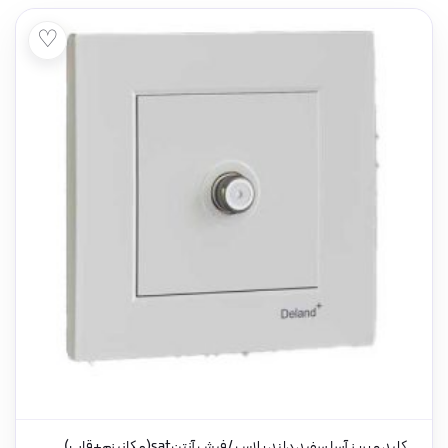
♡
کلید و پریز آسا سفید دلند پلاس /فیش آنتنsat(مکانیزم+قاب)