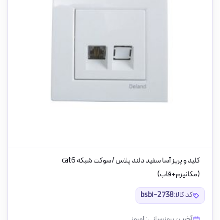
کلید و پریز آسا سفید دلند پلاس /سوکت شبکه cat6
(مکانیزم+قاب)
کد کالا:
bsbi-2738
آخرین بروزرسانی: امروز