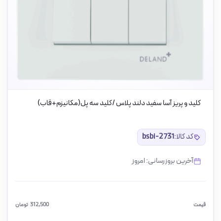
کلید و پریز آسا سفید دلند پلاس /کلید سه پل(مکانیزم+قاب)
کد کالا:
bsbi-2731
آخرین بروزرسانی: امروز
قیمت
312,500
تومان