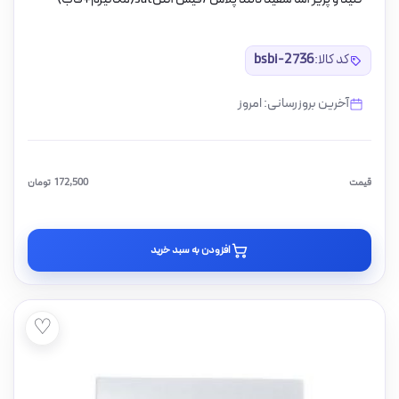
کد کالا:
bsbi-2736
آخرین بروزرسانی: امروز
قیمت
172,500
تومان
افزودن به سبد خرید
♡