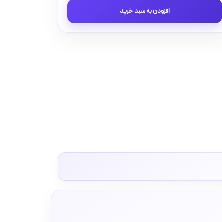
و
افزودن به سبد خرید
پریز
مدل
آسا
پلکسی
مشکی
برند
دلند(مکانیزم
+قاب
)
/
پریز
برق
ارت
دار
عدد