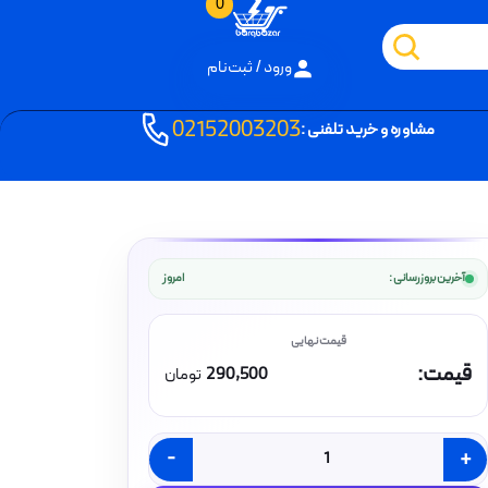
0
ورود / ثبت‌نام
02152003203
مشاوره و خرید تلفنی :
آخرین بروزرسانی :
امروز
قیمت:
290,500
تومان
-
+
کلید