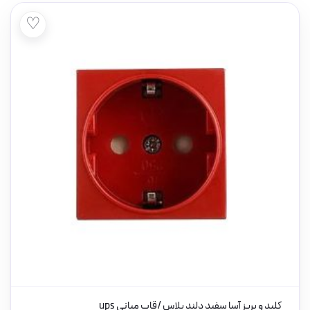
♡
کلید و پریز آسا سفید دلند پلاس /قاب میانی ups