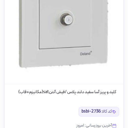
کلید و پریز آسا سفید دلند پلاس /فیش آنتنsat(مکانیزم+قاب)
کد کالا:
bsbi-2736
آخرین بروزرسانی: امروز