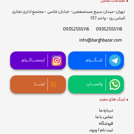
اطلاعات تماس
تهران-میدان بسیج مستضعفین- خیابان غلامی - مجتمع اداری تجاری
الماس ری - واحد 137
09352555116
09352555118
info@barghbazar.com
تلـــگــــرام
اینستــــاگـــرام
واتســــاپ
ایتــــــا
لینک های مفید
درباره ما
تماس با ما
فروشگاه
ثبت نام / ورود