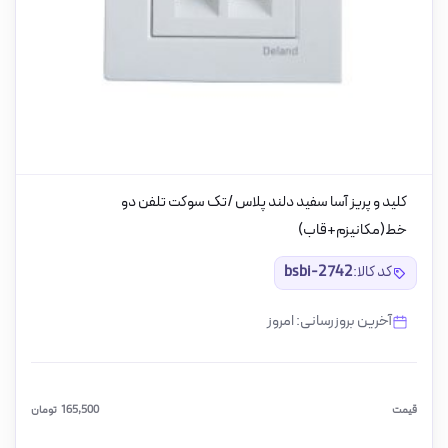
کلید و پریز آسا سفید دلند پلاس /تک سوکت تلفن دو
خط(مکانیزم+قاب)
کد کالا:
bsbi-2742
آخرین بروزرسانی: امروز
قیمت
165,500
تومان