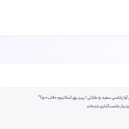
وا پلکسی سفید زه طلائی / پریز برق (مکانیزم +قاب+زه)”
یاز علامت‌گذاری شده‌اند