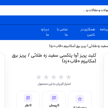
رنامه
همکاری در
تماس با
درباره
تامین
ما
ما
 سفید زه طلائی / پریز برق (مکانیزم +قاب+زه)
کلید پریز آوا پلکسی سفید زه طلائی / پریز برق
(مکانیزم +قاب+زه)
★★★★★
★★★★★
امتیاز کاربران به این محصول
0 پرسش
0 نظر
بدون امتیاز