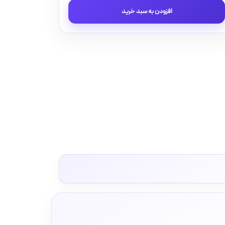
پریز
افزودن به سبد خرید
آوا
پلکسی
سفید
زه
طلائی
/
پریز
برق
(مکانیزم
+قاب+زه)
عدد