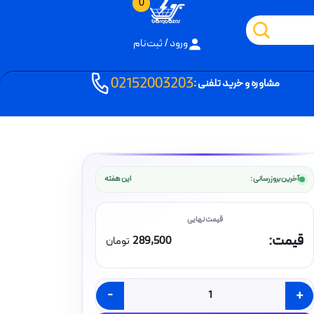
0
ورود / ثبت‌نام
02152003203
مشاوره و خرید تلفنی :
آخرین بروزرسانی :
این هفته
قیمت:
289,500
تومان
-
+
کلید