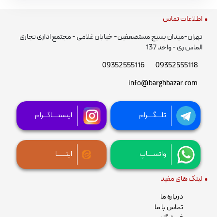
اطلاعات تماس
تهران-میدان بسیج مستضعفین- خیابان غلامی - مجتمع اداری تجاری
الماس ری - واحد 137
09352555116
09352555118
info@barghbazar.com
تلـــگــــرام
اینستــــاگـــرام
واتســــاپ
ایتــــــا
لینک های مفید
درباره ما
تماس با ما