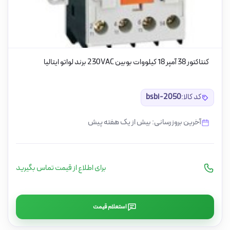
کنتاکتور 38 آمپر 18 کیلووات بوبین 230VAC برند لواتو ایتالیا
کد کالا:
bsbi-2050
آخرین بروزرسانی: بیش از یک هفته پیش
برای اطلاع از قیمت تماس بگیرید
استعلام قیمت