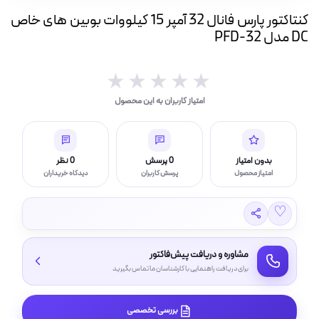
ه
کنتاکتور پارس فانال 32 آمپر 15 کیلووات بوبین های خاص
ت
DC مدل PFD-32
لامپ فیلامنتی
★★★★★
★★★★★
امتیاز کاربران به این محصول
اسی و فیلم برداری
بدون امتیاز
0 پرسش
0 نظر
امتیاز محصول
پرسش کاربران
دیدگاه خریداران
♡
مشاوره و دریافت پیش‌فاکتور
برای دریافت راهنمایی با کارشناسان ما تماس بگیرید
بررسی تخصصی